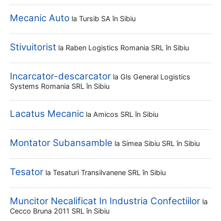
Mecanic Auto
la
Tursib SA
în Sibiu
Stivuitorist
la
Raben Logistics Romania SRL
în Sibiu
Incarcator-descarcator
la
Gls General Logistics
Systems Romania SRL
în Sibiu
Lacatus Mecanic
la
Amicos SRL
în Sibiu
Montator Subansamble
la
Simea Sibiu SRL
în Sibiu
Tesator
la
Tesaturi Transilvanene SRL
în Sibiu
Muncitor Necalificat In Industria Confectiilor
la
Cecco Bruna 2011 SRL
în Sibiu