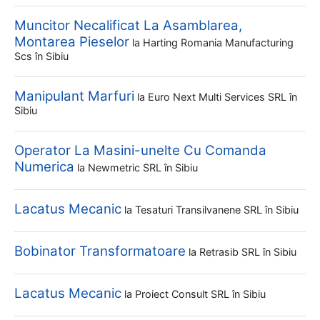
Muncitor Necalificat La Asamblarea,
Montarea Pieselor
la
Harting Romania Manufacturing
Scs
în Sibiu
Manipulant Marfuri
la
Euro Next Multi Services SRL
în
Sibiu
Operator La Masini-unelte Cu Comanda
Numerica
la
Newmetric SRL
în Sibiu
Lacatus Mecanic
la
Tesaturi Transilvanene SRL
în Sibiu
Bobinator Transformatoare
la
Retrasib SRL
în Sibiu
Lacatus Mecanic
la
Proiect Consult SRL
în Sibiu