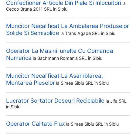
Confectioner Articole Din Piele Si Inlocuitori
la
Cecco Bruna 2011 SRL
în Sibiu
Muncitor Necalificat La Ambalarea Produselor
Solide Si Semisolide
la
Trans Agape SRL
în Sibiu
Operator La Masini-unelte Cu Comanda
Numerica
la
Bachmann Romania SRL
în Sibiu
Muncitor Necalificat La Asamblarea,
Montarea Pieselor
la
Simea Sibiu SRL
în Sibiu
Lucrator Sortator Deseuri Reciclabile
la
Jifa SRL
în Sibiu
Operator Calitate Flux
la
Simea Sibiu SRL
în Sibiu