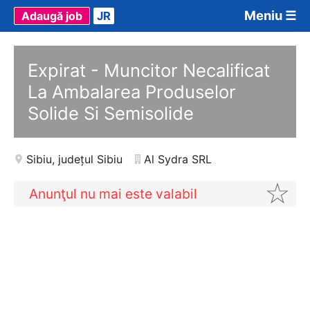
Meniu ☰
Adaugă job
JR
Expirat - Muncitor Necalificat
La Ambalarea Produselor
Solide Si Semisolide
Sibiu
,
județul Sibiu
Al Sydra SRL
Anunţul nu mai este valabil