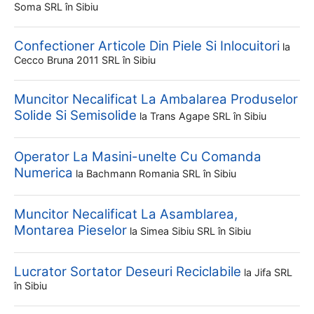
Soma SRL
în Sibiu
Confectioner Articole Din Piele Si Inlocuitori
la
Cecco Bruna 2011 SRL
în Sibiu
Muncitor Necalificat La Ambalarea Produselor
Solide Si Semisolide
la
Trans Agape SRL
în Sibiu
Operator La Masini-unelte Cu Comanda
Numerica
la
Bachmann Romania SRL
în Sibiu
Muncitor Necalificat La Asamblarea,
Montarea Pieselor
la
Simea Sibiu SRL
în Sibiu
Lucrator Sortator Deseuri Reciclabile
la
Jifa SRL
în Sibiu