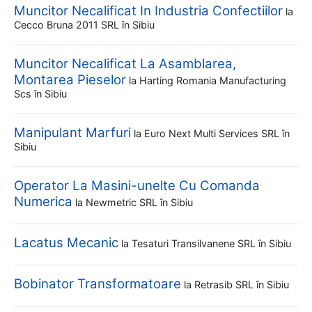
Muncitor Necalificat In Industria Confectiilor
la
Cecco Bruna 2011 SRL
în Sibiu
Muncitor Necalificat La Asamblarea,
Montarea Pieselor
la
Harting Romania Manufacturing
Scs
în Sibiu
Manipulant Marfuri
la
Euro Next Multi Services SRL
în
Sibiu
Operator La Masini-unelte Cu Comanda
Numerica
la
Newmetric SRL
în Sibiu
Lacatus Mecanic
la
Tesaturi Transilvanene SRL
în Sibiu
Bobinator Transformatoare
la
Retrasib SRL
în Sibiu