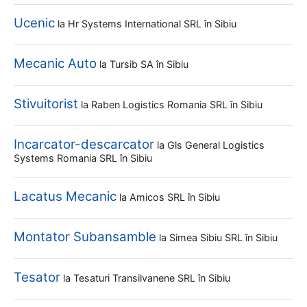
Ucenic
la
Hr Systems International SRL
în Sibiu
Mecanic Auto
la
Tursib SA
în Sibiu
Stivuitorist
la
Raben Logistics Romania SRL
în Sibiu
Incarcator-descarcator
la
Gls General Logistics
Systems Romania SRL
în Sibiu
Lacatus Mecanic
la
Amicos SRL
în Sibiu
Montator Subansamble
la
Simea Sibiu SRL
în Sibiu
Tesator
la
Tesaturi Transilvanene SRL
în Sibiu