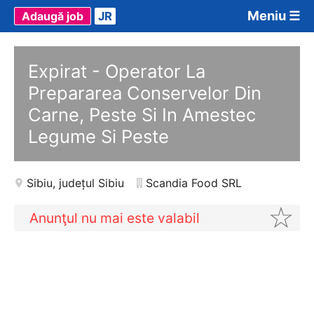
Meniu ☰
Adaugă job
JR
Expirat - Operator La
Prepararea Conservelor Din
Carne, Peste Si In Amestec
Legume Si Peste
Sibiu
,
județul Sibiu
Scandia Food SRL
Anunţul nu mai este valabil