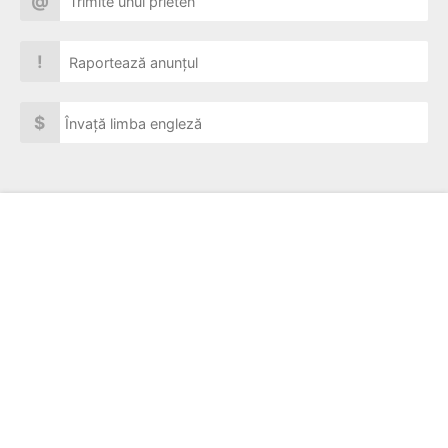
@
Trimite unui prieten
!
Raportează anunțul
$
Învață limba engleză