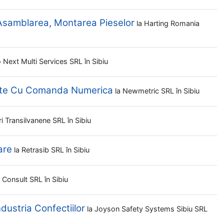
 Asamblarea, Montarea Pieselor
la
Harting Romania
 Next Multi Services SRL
în Sibiu
elte Cu Comanda Numerica
la
Newmetric SRL
în Sibiu
ri Transilvanene SRL
în Sibiu
are
la
Retrasib SRL
în Sibiu
t Consult SRL
în Sibiu
ndustria Confectiilor
la
Joyson Safety Systems Sibiu SRL