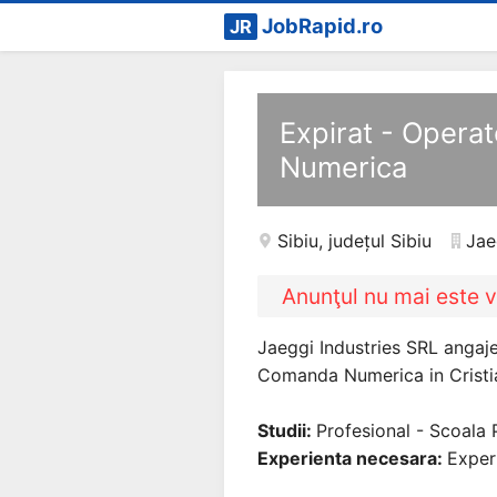
JobRapid.ro
JR
Expirat - Opera
Numerica
Sibiu
,
județul Sibiu
Jae
Anunţul nu mai este v
Jaeggi Industries SRL angaj
Comanda Numerica in Cristia
Studii:
Profesional - Scoala 
Experienta necesara:
Exper