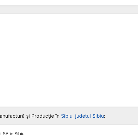
anufactură şi Producţie în
Sibiu
,
județul Sibiu
:
od SA
în Sibiu