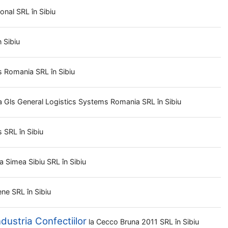
ional SRL
în Sibiu
n Sibiu
cs Romania SRL
în Sibiu
a
Gls General Logistics Systems Romania SRL
în Sibiu
s SRL
în Sibiu
la
Simea Sibiu SRL
în Sibiu
nene SRL
în Sibiu
ndustria Confectiilor
la
Cecco Bruna 2011 SRL
în Sibiu