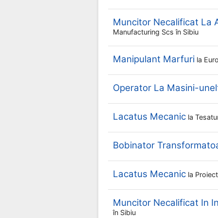
Muncitor Necalificat La
Manufacturing Scs
în Sibiu
Manipulant Marfuri
la
Euro
Operator La Masini-un
Lacatus Mecanic
la
Tesatu
Bobinator Transformato
Lacatus Mecanic
la
Proiec
Muncitor Necalificat In I
în Sibiu