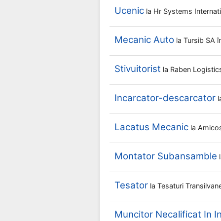
Ucenic
la
Hr Systems Internat
Mecanic Auto
la
Tursib SA
î
Stivuitorist
la
Raben Logisti
Incarcator-descarcator
l
Lacatus Mecanic
la
Amico
Montator Subansamble
Tesator
la
Tesaturi Transilva
Muncitor Necalificat In I