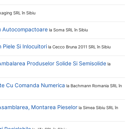
ckaging SRL
în Sibiu
ru Autocompactoare
la
Soma SRL
în Sibiu
Piele Si Inlocuitori
la
Cecco Bruna 2011 SRL
în Sibiu
Ambalarea Produselor Solide Si Semisolide
la
elte Cu Comanda Numerica
la
Bachmann Romania SRL
în
 Asamblarea, Montarea Pieselor
la
Simea Sibiu SRL
în