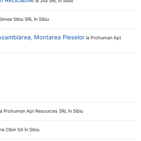
i Reciclabile
la
Jifa SRL
în Sibiu
Simea Sibiu SRL
în Sibiu
 Asamblarea, Montarea Pieselor
la
Prohuman Apt
la
Prohuman Apt Resources SRL
în Sibiu
ra Cibin SA
în Sibiu