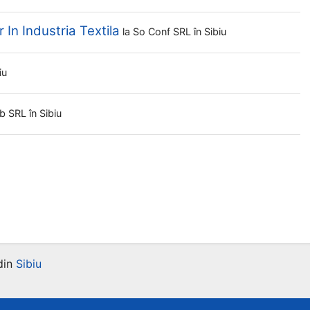
 In Industria Textila
la
So Conf SRL
în Sibiu
iu
ib SRL
în Sibiu
din
Sibiu