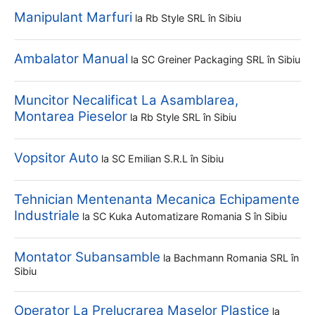
Manipulant Marfuri
la
Rb Style SRL
în Sibiu
Ambalator Manual
la
SC Greiner Packaging SRL
în Sibiu
Muncitor Necalificat La Asamblarea,
Montarea Pieselor
la
Rb Style SRL
în Sibiu
Vopsitor Auto
la
SC Emilian S.r.l
în Sibiu
Tehnician Mentenanta Mecanica Echipamente
Industriale
la
SC Kuka Automatizare Romania S
în Sibiu
Montator Subansamble
la
Bachmann Romania SRL
în
Sibiu
Operator La Prelucrarea Maselor Plastice
la