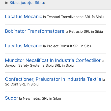
în
Sibiu
,
județul Sibiu
:
Lacatus Mecanic
la
Tesaturi Transilvanene SRL
în Sibiu
Bobinator Transformatoare
la
Retrasib SRL
în Sibiu
Lacatus Mecanic
la
Proiect Consult SRL
în Sibiu
Muncitor Necalificat In Industria Confectiilor
la
Joyson Safety Systems Sibiu SRL
în Sibiu
Confectioner, Prelucrator In Industria Textila
la
So Conf SRL
în Sibiu
Sudor
la
Newmetric SRL
în Sibiu