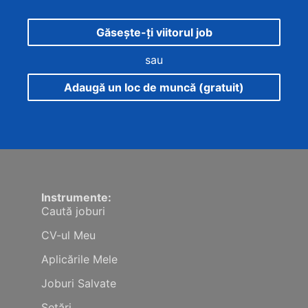
Găsește-ți viitorul job
sau
Adaugă un loc de muncă (gratuit)
Instrumente:
Caută joburi
CV-ul Meu
Aplicările Mele
Joburi Salvate
Setări