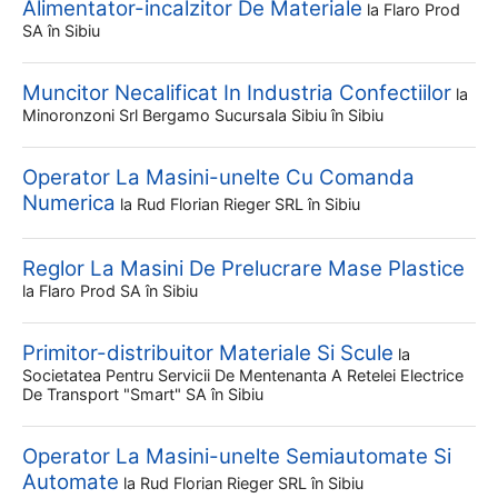
Alimentator-incalzitor De Materiale
la
Flaro Prod
SA
în Sibiu
Muncitor Necalificat In Industria Confectiilor
la
Minoronzoni Srl Bergamo Sucursala Sibiu
în Sibiu
Operator La Masini-unelte Cu Comanda
Numerica
la
Rud Florian Rieger SRL
în Sibiu
Reglor La Masini De Prelucrare Mase Plastice
la
Flaro Prod SA
în Sibiu
Primitor-distribuitor Materiale Si Scule
la
Societatea Pentru Servicii De Mentenanta A Retelei Electrice
De Transport "smart" SA
în Sibiu
Operator La Masini-unelte Semiautomate Si
Automate
la
Rud Florian Rieger SRL
în Sibiu