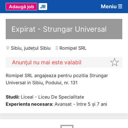
Meniu ☰
Adaugă job
JR
Expirat - Strungar Universal
Sibiu
,
județul Sibiu
Romipel SRL
Anunţul nu mai este valabil
Romipel SRL angajeaza pentru pozitia Strungar
Universal in Sibiu, Podului, nr. 131
Studii:
Liceal - Liceu De Specialitate
Experienta necesara:
Avansat - între 5 și 7 ani