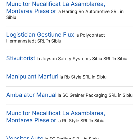
Muncitor Necalificat La Asamblarea,
Montarea Pieselor
la
Harting Ro Automotive SRL
în
Sibiu
Logistician Gestiune Flux
la
Polycontact
Hermannstadt SRL
în Sibiu
Stivuitorist
la
Joyson Safety Systems Sibiu SRL
în Sibiu
Manipulant Marfuri
la
Rb Style SRL
în Sibiu
Ambalator Manual
la
SC Greiner Packaging SRL
în Sibiu
Muncitor Necalificat La Asamblarea,
Montarea Pieselor
la
Rb Style SRL
în Sibiu
Vopsitor Auto
la
SC Emilian S.r.l
în Sibiu