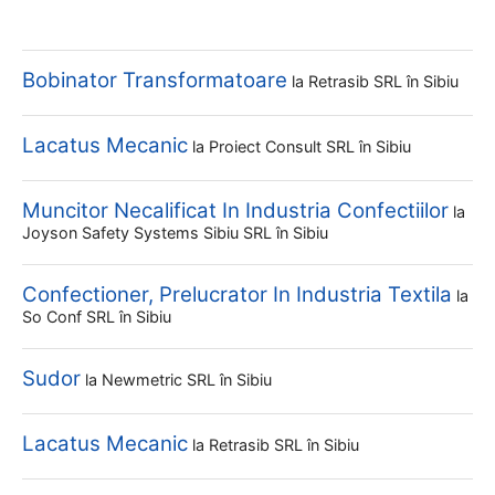
Bobinator Transformatoare
la
Retrasib SRL
în Sibiu
Lacatus Mecanic
la
Proiect Consult SRL
în Sibiu
Muncitor Necalificat In Industria Confectiilor
la
Joyson Safety Systems Sibiu SRL
în Sibiu
Confectioner, Prelucrator In Industria Textila
la
So Conf SRL
în Sibiu
Sudor
la
Newmetric SRL
în Sibiu
Lacatus Mecanic
la
Retrasib SRL
în Sibiu