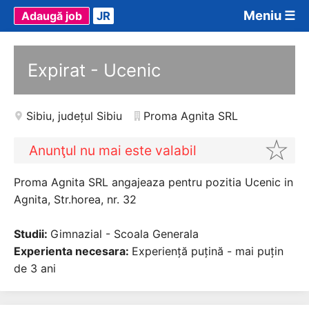
Meniu ☰
Adaugă job
JR
Expirat - Ucenic
Sibiu
,
județul Sibiu
Proma Agnita SRL
Anunţul nu mai este valabil
Proma Agnita SRL angajeaza pentru pozitia Ucenic in
Agnita, Str.horea, nr. 32
Studii:
Gimnazial - Scoala Generala
Experienta necesara:
Experiență puțină - mai puțin
de 3 ani