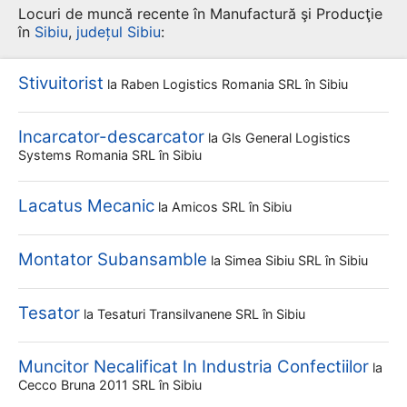
Locuri de muncă recente în Manufactură şi Producţie
în
Sibiu
,
județul Sibiu
:
Stivuitorist
la
Raben Logistics Romania SRL
în Sibiu
Incarcator-descarcator
la
Gls General Logistics
Systems Romania SRL
în Sibiu
Lacatus Mecanic
la
Amicos SRL
în Sibiu
Montator Subansamble
la
Simea Sibiu SRL
în Sibiu
Tesator
la
Tesaturi Transilvanene SRL
în Sibiu
Muncitor Necalificat In Industria Confectiilor
la
Cecco Bruna 2011 SRL
în Sibiu