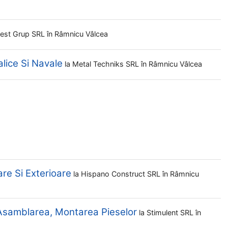
nest Grup SRL
în Râmnicu Vâlcea
lice Si Navale
la
Metal Techniks SRL
în Râmnicu Vâlcea
are Si Exterioare
la
Hispano Construct SRL
în Râmnicu
 Asamblarea, Montarea Pieselor
la
Stimulent SRL
în