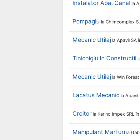
Instalator Apa, Canal
la
A
Pompagiu
la
Chimcomplex S.a
Mecanic Utilaj
la
Apavil SA
Tinichigiu In Constructii
l
Mecanic Utilaj
la
Win Fores
Lacatus Mecanic
la
Apavil
Croitor
la
Karino Impex SRL
î
Manipulant Marfuri
la
Gab