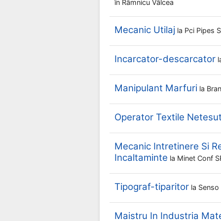
în Râmnicu Vâlcea
Mecanic Utilaj
la
Pci Pipes
Incarcator-descarcator
l
Manipulant Marfuri
la
Bra
Operator Textile Netesu
Mecanic Intretinere Si Rep
Incaltaminte
la
Minet Conf 
Tipograf-tiparitor
la
Senso 
Maistru In Industria Mate