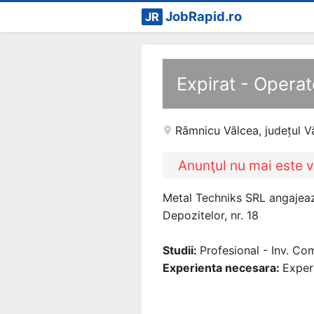
JobRapid.ro
JR
Expirat - Operat
Râmnicu Vâlcea
,
județul V
Anunţul nu mai este v
Metal Techniks SRL angajeaza
Depozitelor, nr. 18
Studii:
Profesional - Inv. Co
Experienta necesara:
Exper