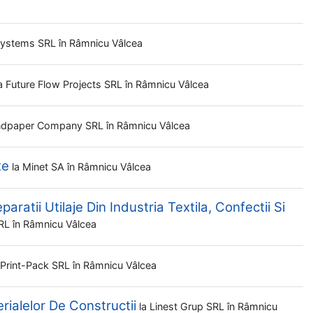
 Systems SRL
în Râmnicu Vâlcea
a
Future Flow Projects SRL
în Râmnicu Vâlcea
ndpaper Company SRL
în Râmnicu Vâlcea
te
la
Minet SA
în Râmnicu Vâlcea
aratii Utilaje Din Industria Textila, Confectii Si
SRL
în Râmnicu Vâlcea
Print-Pack SRL
în Râmnicu Vâlcea
rialelor De Constructii
la
Linest Grup SRL
în Râmnicu