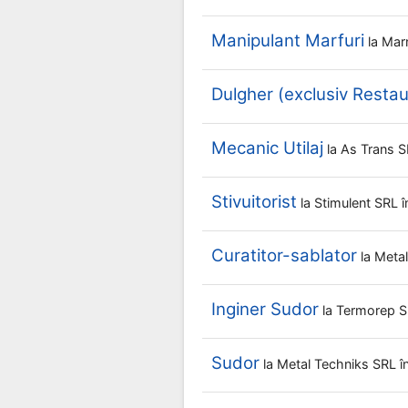
Manipulant Marfuri
la
Mar
Dulgher (exclusiv Restau
Mecanic Utilaj
la
As Trans 
Stivuitorist
la
Stimulent SRL
Curatitor-sablator
la
Meta
Inginer Sudor
la
Termorep 
Sudor
la
Metal Techniks SRL
î