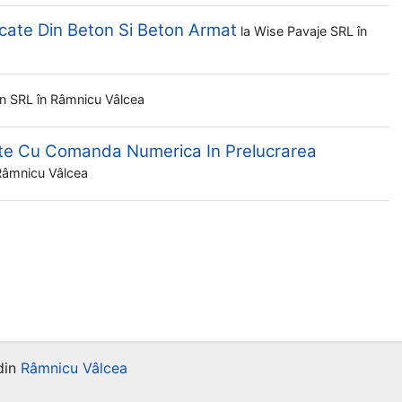
icate Din Beton Si Beton Armat
la
Wise Pavaje SRL
în
in SRL
în Râmnicu Vâlcea
lte Cu Comanda Numerica In Prelucrarea
Râmnicu Vâlcea
din
Râmnicu Vâlcea