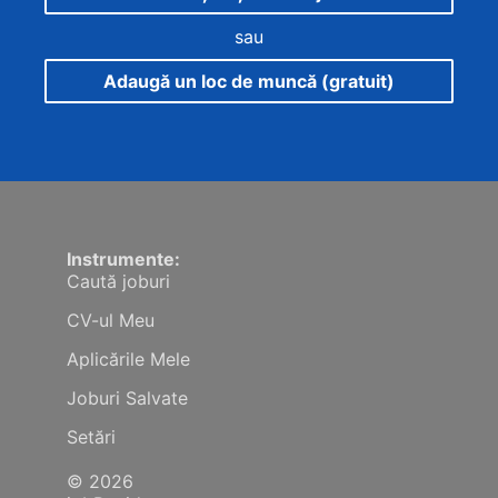
sau
Adaugă un loc de muncă (gratuit)
Instrumente:
Caută joburi
CV-ul Meu
Aplicările Mele
Joburi Salvate
Setări
© 2026