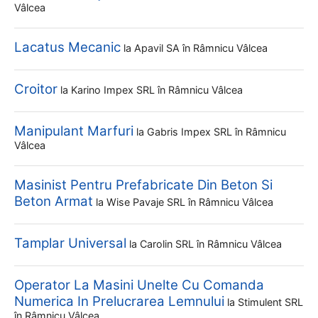
Vâlcea
Lacatus Mecanic
la
Apavil SA
în Râmnicu Vâlcea
Croitor
la
Karino Impex SRL
în Râmnicu Vâlcea
Manipulant Marfuri
la
Gabris Impex SRL
în Râmnicu
Vâlcea
Masinist Pentru Prefabricate Din Beton Si
Beton Armat
la
Wise Pavaje SRL
în Râmnicu Vâlcea
Tamplar Universal
la
Carolin SRL
în Râmnicu Vâlcea
Operator La Masini Unelte Cu Comanda
Numerica In Prelucrarea Lemnului
la
Stimulent SRL
în Râmnicu Vâlcea