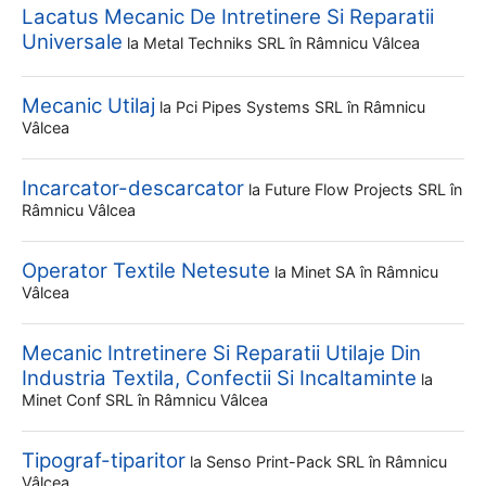
Lacatus Mecanic De Intretinere Si Reparatii
Universale
la
Metal Techniks SRL
în Râmnicu Vâlcea
Mecanic Utilaj
la
Pci Pipes Systems SRL
în Râmnicu
Vâlcea
Incarcator-descarcator
la
Future Flow Projects SRL
în
Râmnicu Vâlcea
Operator Textile Netesute
la
Minet SA
în Râmnicu
Vâlcea
Mecanic Intretinere Si Reparatii Utilaje Din
Industria Textila, Confectii Si Incaltaminte
la
Minet Conf SRL
în Râmnicu Vâlcea
Tipograf-tiparitor
la
Senso Print-Pack SRL
în Râmnicu
Vâlcea