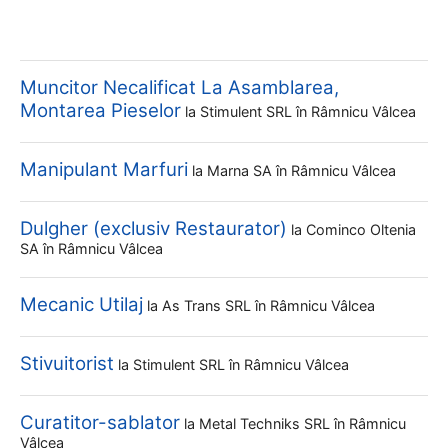
Muncitor Necalificat La Asamblarea,
Montarea Pieselor
la
Stimulent SRL
în Râmnicu Vâlcea
Manipulant Marfuri
la
Marna SA
în Râmnicu Vâlcea
Dulgher (exclusiv Restaurator)
la
Cominco Oltenia
SA
în Râmnicu Vâlcea
Mecanic Utilaj
la
As Trans SRL
în Râmnicu Vâlcea
Stivuitorist
la
Stimulent SRL
în Râmnicu Vâlcea
Curatitor-sablator
la
Metal Techniks SRL
în Râmnicu
Vâlcea