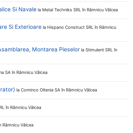
lice Si Navale
la
Metal Techniks SRL
în Râmnicu Vâlcea
are Si Exterioare
la
Hispano Construct SRL
în Râmnicu
 Asamblarea, Montarea Pieselor
la
Stimulent SRL
în
na SA
în Râmnicu Vâlcea
rator)
la
Cominco Oltenia SA
în Râmnicu Vâlcea
SRL
în Râmnicu Vâlcea
în Râmnicu Vâlcea