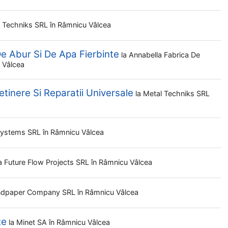
l Techniks SRL
în Râmnicu Vâlcea
e Abur Si De Apa Fierbinte
la
Annabella Fabrica De
 Vâlcea
tinere Si Reparatii Universale
la
Metal Techniks SRL
 Systems SRL
în Râmnicu Vâlcea
a
Future Flow Projects SRL
în Râmnicu Vâlcea
ndpaper Company SRL
în Râmnicu Vâlcea
te
la
Minet SA
în Râmnicu Vâlcea