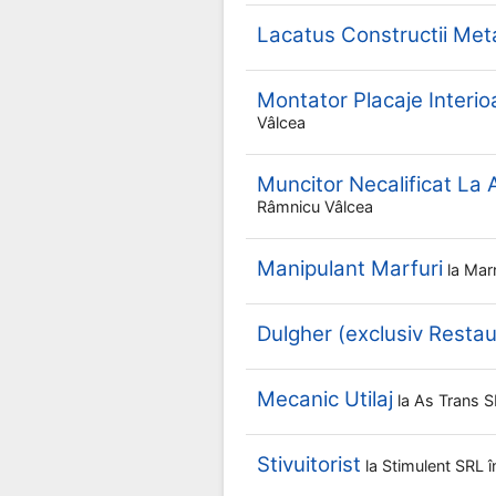
Lacatus Constructii Meta
Montator Placaje Interio
Vâlcea
Muncitor Necalificat La
Râmnicu Vâlcea
Manipulant Marfuri
la
Mar
Dulgher (exclusiv Restau
Mecanic Utilaj
la
As Trans 
Stivuitorist
la
Stimulent SRL