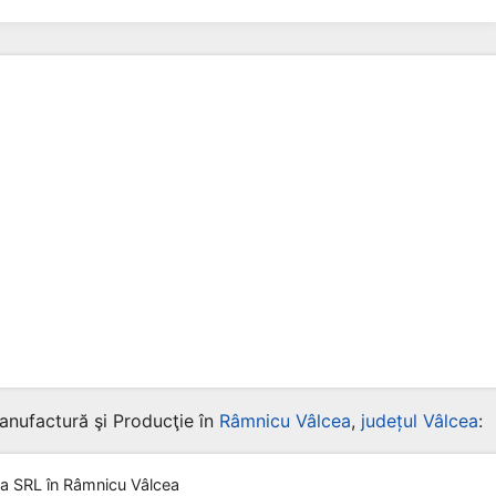
anufactură şi Producţie în
Râmnicu Vâlcea
,
județul Vâlcea
:
na SRL
în Râmnicu Vâlcea