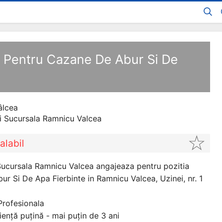
st Pentru Cazane De Abur Si De
âlcea
i Sucursala Ramnicu Valcea
alabil
ucursala Ramnicu Valcea angajeaza pentru pozitia
r Si De Apa Fierbinte in Ramnicu Valcea, Uzinei, nr. 1
Profesionala
iență puțină - mai puțin de 3 ani