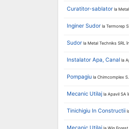
Curatitor-sablator
la
Meta
Inginer Sudor
la
Termorep 
Sudor
la
Metal Techniks SRL
î
Instalator Apa, Canal
la
A
Pompagiu
la
Chimcomplex S.a
Mecanic Utilaj
la
Apavil SA
Tinichigiu In Constructii
l
Mecanic Utilaj
la
Win Fores