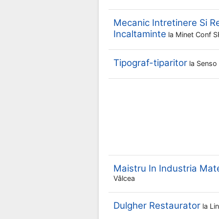
Mecanic Intretinere Si Rep
Incaltaminte
la
Minet Conf 
Tipograf-tiparitor
la
Senso 
Maistru In Industria Mate
Vâlcea
Dulgher Restaurator
la
Li