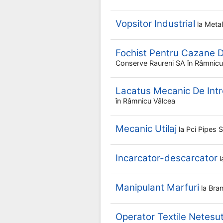
Vopsitor Industrial
la
Meta
Fochist Pentru Cazane D
Conserve Raureni SA
în Râmnicu
Lacatus Mecanic De Intre
în Râmnicu Vâlcea
Mecanic Utilaj
la
Pci Pipes
Incarcator-descarcator
l
Manipulant Marfuri
la
Bra
Operator Textile Netesu