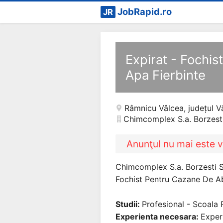
JobRapid.ro
JR
Expirat - Fochi
Apa Fierbinte
Râmnicu Vâlcea
,
județul V
Chimcomplex S.a. Borzest
Anunţul nu mai este v
Chimcomplex S.a. Borzesti S
Fochist Pentru Cazane De Abu
Studii:
Profesional - Scoala 
Experienta necesara:
Exper