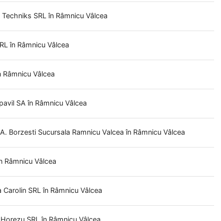
l Techniks SRL
în Râmnicu Vâlcea
SRL
în Râmnicu Vâlcea
n Râmnicu Vâlcea
pavil SA
în Râmnicu Vâlcea
. Borzesti Sucursala Ramnicu Valcea
în Râmnicu Vâlcea
în Râmnicu Vâlcea
a
Carolin SRL
în Râmnicu Vâlcea
t Horezu SRL
în Râmnicu Vâlcea