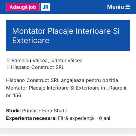
Meniu ☰
Adaugă job
JR
Montator Placaje Interioare Si
Exterioare
Râmnicu Vâlcea
,
județul Vâlcea
Hispano Construct SRL
Hispano Construct SRL angajeaza pentru pozitia
Montator Placaje Interioare Si Exterioare in , Raureni,
nr. 156
Studii:
Primar - Fara Studii
Experienta necesara:
Fără experiență - 0 ani