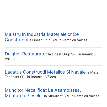
Maistru In Industria Materialelor De
Constructii
la
Linest Grup SRL
în Râmnicu Vâlcea
Dulgher Restaurator
la
Linest Grup SRL
în Râmnicu
Vâlcea
Lacatus Constructii Metalice Si Navale
la
Metal
Techniks SRL
în Râmnicu Vâlcea
Muncitor Necalificat La Asamblarea,
Montarea Pieselor
la
Stimulent SRL
în Râmnicu Vâlcea