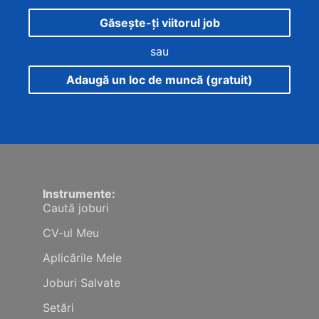
Găsește-ți viitorul job
sau
Adaugă un loc de muncă (gratuit)
Instrumente:
Caută joburi
CV-ul Meu
Aplicările Mele
Joburi Salvate
Setări