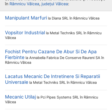
în
Râmnicu Vâlcea
,
județul Vâlcea
:
Manipulant Marfuri
la
Diana SRL
în Râmnicu Vâlcea
Vopsitor Industrial
la
Metal Techniks SRL
în Râmnicu
Vâlcea
Fochist Pentru Cazane De Abur Si De Apa
Fierbinte
la
Annabella Fabrica De Conserve Raureni SA
în
Râmnicu Vâlcea
Lacatus Mecanic De Intretinere Si Reparatii
Universale
la
Metal Techniks SRL
în Râmnicu Vâlcea
Mecanic Utilaj
la
Pci Pipes Systems SRL
în Râmnicu
Vâlcea