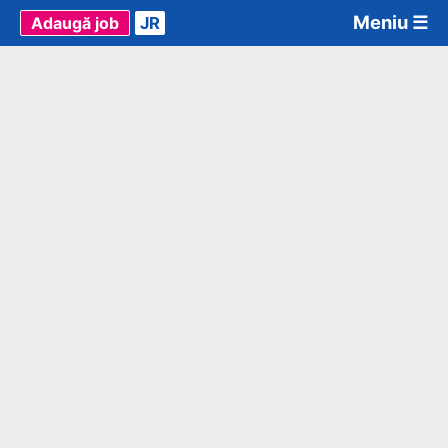
Meniu ☰
Adaugă job
JR