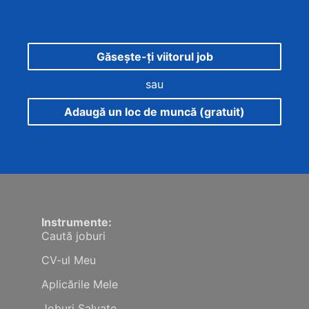
Găsește-ți viitorul job
sau
Adaugă un loc de muncă (gratuit)
Instrumente:
Caută joburi
CV-ul Meu
Aplicările Mele
Joburi Salvate