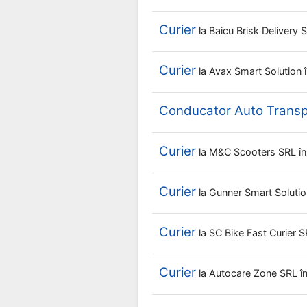
Curier
la
Baicu Brisk Delivery
Curier
la
Avax Smart Solution
Conducator Auto Transpo
Curier
la
M&c Scooters SRL
î
Curier
la
Gunner Smart Soluti
Curier
la
SC Bike Fast Curier 
Curier
la
Autocare Zone SRL
î