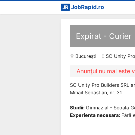
JobRapid.ro
JR
Expirat - Curier
București
SC Unity Pro
Anunţul nu mai este v
SC Unity Pro Builders SRL an
Mihail Sebastian, nr. 31
Studii:
Gimnazial - Scoala G
Experienta necesara:
Fără e