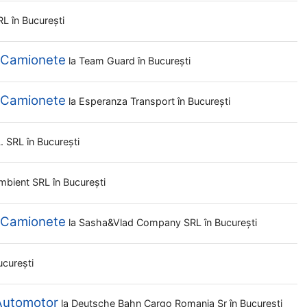
SRL
în București
i Camionete
la
Team Guard
în București
i Camionete
la
Esperanza Transport
în București
l. SRL
în București
Ambient SRL
în București
i Camionete
la
Sasha&vlad Company SRL
în București
ucurești
Automotor
la
Deutsche Bahn Cargo Romania Sr
în București