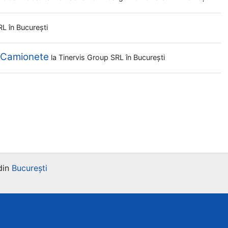
SRL
în București
i Camionete
la
Tinervis Group SRL
în București
din
București