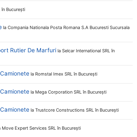
L
în București
e
la
Compania Nationala Posta Romana S.a Bucuresti Sucursala
rt Rutier De Marfuri
la
Selcar International SRL
în
i Camionete
la
Romstal Imex SRL
în București
i Camionete
la
Mega Corporation SRL
în București
i Camionete
la
Trustcore Constructions SRL
în București
a
Move Expert Services SRL
în București