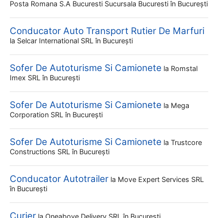
Posta Romana S.a Bucuresti Sucursala Bucuresti
în București
Conducator Auto Transport Rutier De Marfuri
la
Selcar International SRL
în București
Sofer De Autoturisme Si Camionete
la
Romstal
Imex SRL
în București
Sofer De Autoturisme Si Camionete
la
Mega
Corporation SRL
în București
Sofer De Autoturisme Si Camionete
la
Trustcore
Constructions SRL
în București
Conducator Autotrailer
la
Move Expert Services SRL
în București
Curier
la
Oneabove Delivery SRL
în București