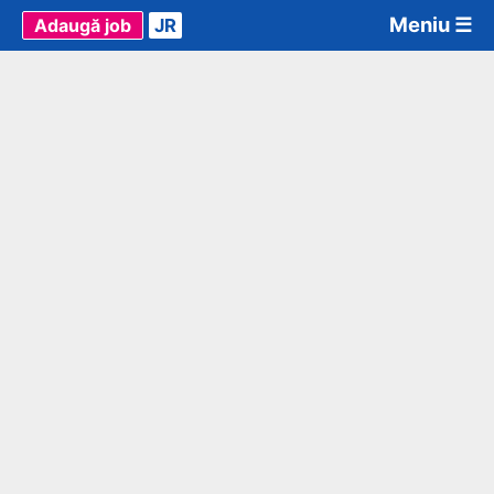
Meniu ☰
Adaugă job
JR