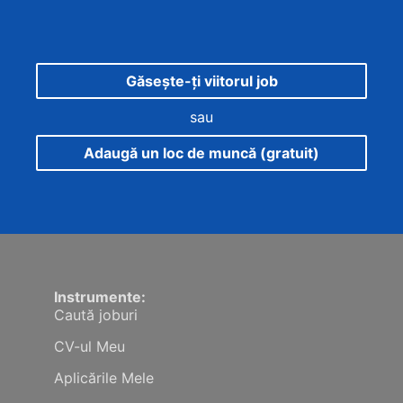
Găsește-ți viitorul job
sau
Adaugă un loc de muncă (gratuit)
Instrumente:
Caută joburi
CV-ul Meu
Aplicările Mele