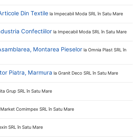
ticole Din Textile
la
Impecabil Moda SRL
în Satu Mare
ndustria Confectiilor
la
Impecabil Moda SRL
în Satu Mare
 Asamblarea, Montarea Pieselor
la
Omnia Plast SRL
în
uitor Piatra, Marmura
la
Granit Deco SRL
în Satu Mare
ita Grup SRL
în Satu Mare
 Market Comimpex SRL
în Satu Mare
exin SRL
în Satu Mare