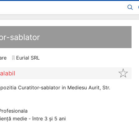
tor-sablator
are
Eurial SRL
alabil
ozitia Curatitor-sablator in Mediesu Aurit, Str.
Profesionala
ență medie - între 3 și 5 ani