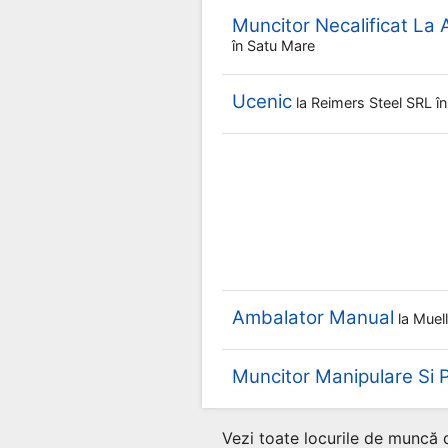
Muncitor Necalificat La
în Satu Mare
Ucenic
la
Reimers Steel SRL
î
Ambalator Manual
la
Muell
Muncitor Manipulare Si P
Vezi toate locurile de muncă 