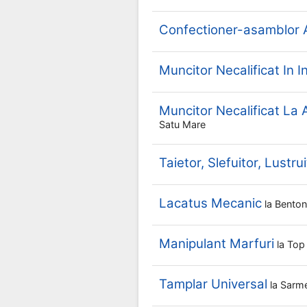
Confectioner-asamblor Ar
Muncitor Necalificat In I
Muncitor Necalificat La
Satu Mare
Taietor, Slefuitor, Lustr
Lacatus Mecanic
la
Benton
Manipulant Marfuri
la
Top
Tamplar Universal
la
Sarm