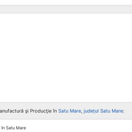
anufactură şi Producţie în
Satu Mare
,
județul Satu Mare
:
l
în Satu Mare