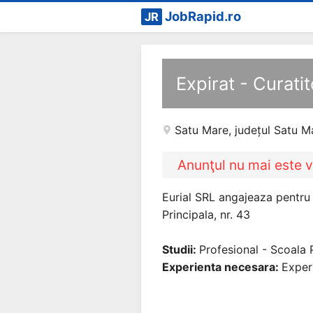
JobRapid.ro
JR
Expirat - Curati
Satu Mare
,
județul Satu M
Anunţul nu mai este v
Eurial SRL angajeaza pentru p
Principala, nr. 43
Studii:
Profesional - Scoala 
Experienta necesara:
Experi