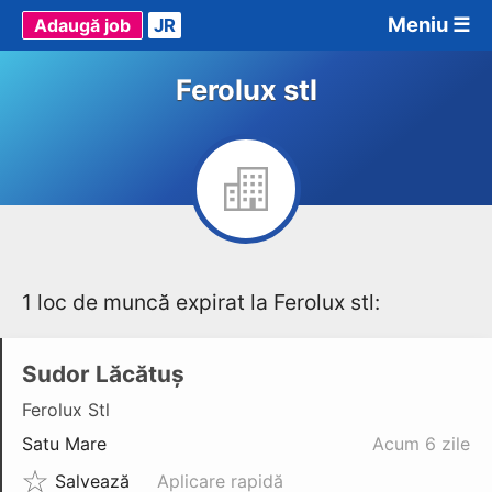
Meniu ☰
Adaugă job
JR
Ferolux stl
1 loc de muncă expirat la Ferolux stl:
Sudor Lăcătuș
Ferolux Stl
Satu Mare
Acum 6 zile
Salvează
Aplicare rapidă