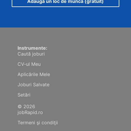
Adaugă un loc de muncă (gratuit)
Instrumente:
Caută joburi
CV-ul Meu
Aplicările Mele
Joburi Salvate
Setări
© 2026
jobRapid.ro
Termeni şi condiţii