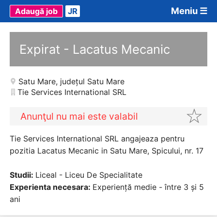
Meniu ☰
Adaugă job
JR
Expirat - Lacatus Mecanic
Satu Mare
,
județul Satu Mare
Tie Services International SRL
Anunţul nu mai este valabil
Tie Services International SRL angajeaza pentru
pozitia Lacatus Mecanic in Satu Mare, Spicului, nr. 17
Studii:
Liceal - Liceu De Specialitate
Experienta necesara:
Experiență medie - între 3 și 5
ani