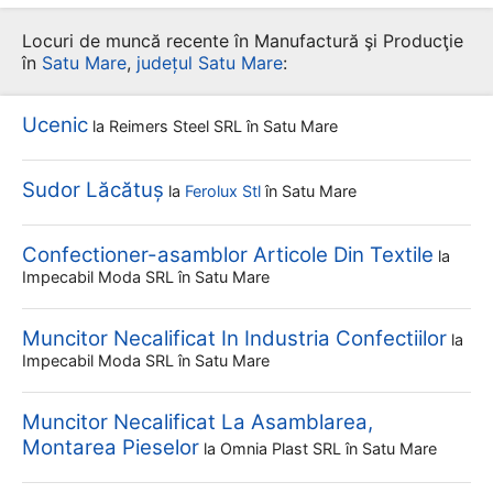
Locuri de muncă recente în Manufactură şi Producţie
în
Satu Mare
,
județul Satu Mare
:
Ucenic
la
Reimers Steel SRL
în Satu Mare
Sudor Lăcătuș
la
Ferolux Stl
în Satu Mare
Confectioner-asamblor Articole Din Textile
la
Impecabil Moda SRL
în Satu Mare
Muncitor Necalificat In Industria Confectiilor
la
Impecabil Moda SRL
în Satu Mare
Muncitor Necalificat La Asamblarea,
Montarea Pieselor
la
Omnia Plast SRL
în Satu Mare