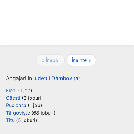
« Înapoi
Înainte »
Angajări în
județul Dâmboviţa
:
Fieni
(1 job)
Găeşti
(2 joburi)
Pucioasa
(1 job)
Târgovişte
(68 joburi)
Titu
(5 joburi)