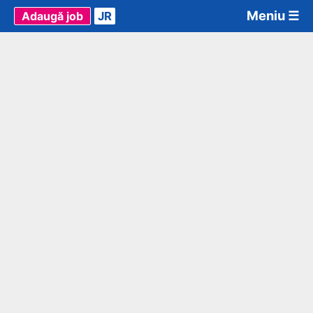
Meniu ☰
Adaugă job
JR