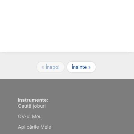
« Înapoi
Înainte »
Instrumente:
Caută joburi
CV-ul Meu
Aplicările Mele