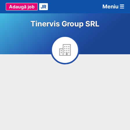
Meniu ☰
Adaugă job
JR
Tinervis Group SRL