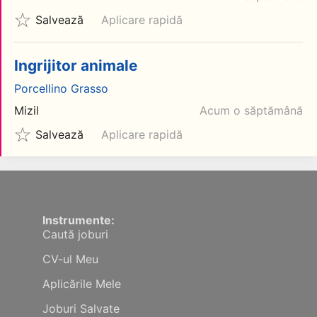
Salvează
Aplicare rapidă
Ingrijitor animale
Porcellino Grasso
Mizil
Acum o săptămână
Salvează
Aplicare rapidă
Instrumente:
Caută joburi
CV-ul Meu
Aplicările Mele
Joburi Salvate