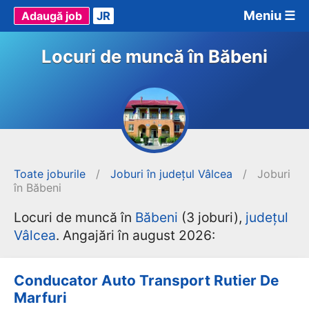
Meniu ☰
Adaugă job
JR
Locuri de muncă în Băbeni
Toate joburile
/
Joburi în județul Vâlcea
/
Joburi
în Băbeni
Locuri de muncă în
Băbeni
(3 joburi),
județul
Vâlcea
. Angajări în august 2026:
Conducator Auto Transport Rutier De
Marfuri