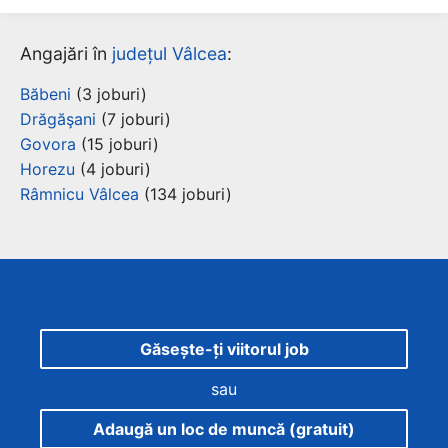
Angajări în
județul Vâlcea
:
Băbeni
(3 joburi)
Drăgăşani
(7 joburi)
Govora
(15 joburi)
Horezu
(4 joburi)
Râmnicu Vâlcea
(134 joburi)
Găsește-ți viitorul job
sau
Adaugă un loc de muncă (gratuit)