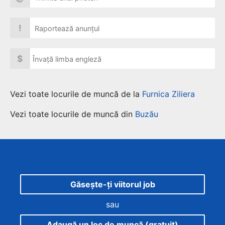
!
Raportează anunțul
$
Învață limba engleză
Vezi toate locurile de muncă de la
Furnica Ziliera
Vezi toate locurile de muncă din
Buzău
Găsește-ți viitorul job
sau
Adaugă un loc de muncă (gratuit)