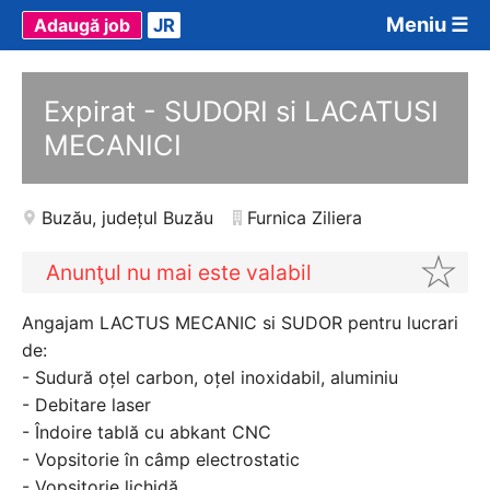
Meniu ☰
Adaugă job
JR
Expirat - SUDORI si LACATUSI
MECANICI
Buzău
,
județul Buzău
Furnica Ziliera
Anunţul nu mai este valabil
Angajam LACTUS MECANIC si SUDOR pentru lucrari
de:
- Sudură oțel carbon, oțel inoxidabil, aluminiu
- Debitare laser
- Îndoire tablă cu abkant CNC
- Vopsitorie în câmp electrostatic
- Vopsitorie lichidă.