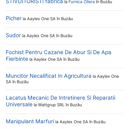
STIVUITORISTI fabrica
la
Furnica Ziliera
în Buzău
Picher
la
Aaylex One SA
în Buzău
Sudor
la
Aaylex One SA
în Buzău
Fochist Pentru Cazane De Abur Si De Apa
Fierbinte
la
Aaylex One SA
în Buzău
Muncitor Necalificat In Agricultura
la
Aaylex One
SA
în Buzău
Lacatus Mecanic De Intretinere Si Reparatii
Universale
la
Wattgrup SRL
în Buzău
Manipulant Marfuri
la
Aaylex One SA
în Buzău