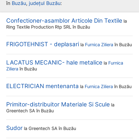
în
Buzău
,
județul Buzău
:
Confectioner-asamblor Articole Din Textile
la
Ring Textile Production Rtp SRL
în Buzău
FRIGOTEHNIST - deplasari
la
Furnica Ziliera
în Buzău
LACATUS MECANIC- hale metalice
la
Furnica
Ziliera
în Buzău
ELECTRICIAN mentenanta
la
Furnica Ziliera
în Buzău
Primitor-distribuitor Materiale Si Scule
la
Greentech SA
în Buzău
Sudor
la
Greentech SA
în Buzău