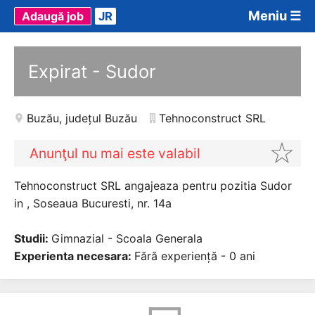
Meniu ☰
Adaugă job
JR
Expirat - Sudor
Buzău
,
județul Buzău
Tehnoconstruct SRL
Anunţul nu mai este valabil
Tehnoconstruct SRL angajeaza pentru pozitia Sudor
in , Soseaua Bucuresti, nr. 14a
Studii:
Gimnazial - Scoala Generala
Experienta necesara:
Fără experiență - 0 ani