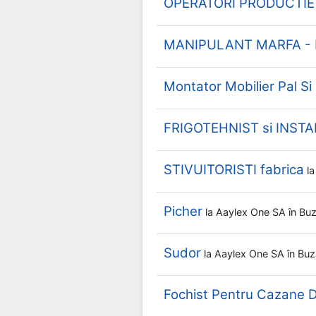
OPERATORI PRODUCTIE fa
MANIPULANT MARFA - Fa
Montator Mobilier Pal Si
FRIGOTEHNIST si INST
STIVUITORISTI fabrica
l
Picher
la
Aaylex One SA
în Bu
Sudor
la
Aaylex One SA
în Bu
Fochist Pentru Cazane D