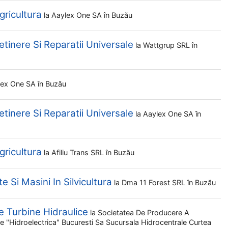
gricultura
la
Aaylex One SA
în Buzău
tinere Si Reparatii Universale
la
Wattgrup SRL
în
lex One SA
în Buzău
tinere Si Reparatii Universale
la
Aaylex One SA
în
gricultura
la
Afiliu Trans SRL
în Buzău
 Si Masini In Silvicultura
la
Dma 11 Forest SRL
în Buzău
De Turbine Hidraulice
la
Societatea De Producere A
ale "hidroelectrica" Bucuresti Sa Sucursala Hidrocentrale Curtea