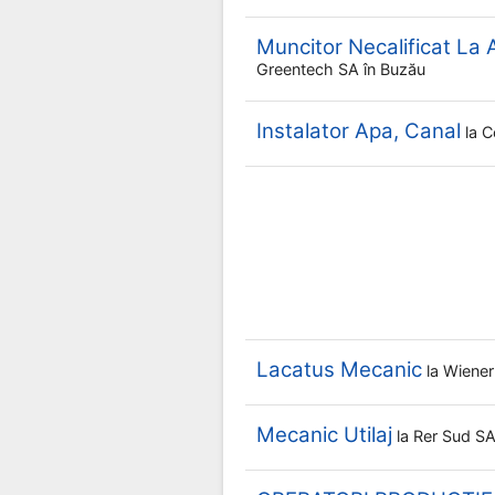
Muncitor Necalificat La 
Greentech SA
în Buzău
Instalator Apa, Canal
la
C
Lacatus Mecanic
la
Wiener
Mecanic Utilaj
la
Rer Sud S