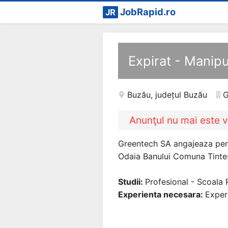
JobRapid.ro
JR
Expirat - Manipu
Buzău
,
județul Buzău
G
Anunţul nu mai este v
Greentech SA angajeaza pent
Odaia Banului Comuna Tintes
Studii:
Profesional - Scoala 
Experienta necesara:
Exper