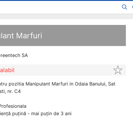
lant Marfuri
reentech SA
alabil
ru pozitia Manipulant Marfuri in Odaia Banului, Sat
ti, nr. C4
Profesionala
iență puțină - mai puțin de 3 ani