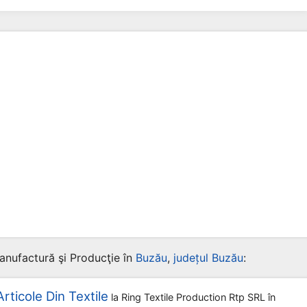
anufactură şi Producţie în
Buzău
,
județul Buzău
:
ticole Din Textile
la
Ring Textile Production Rtp SRL
în