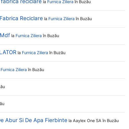
brica reciclare
la
Furnica Ziliera
în Buzău
brica Reciclare
la
Furnica Ziliera
în Buzău
 Mdf
la
Furnica Ziliera
în Buzău
ALATOR
la
Furnica Ziliera
în Buzău
a
Furnica Ziliera
în Buzău
zău
zău
e Abur Si De Apa Fierbinte
la
Aaylex One SA
în Buzău