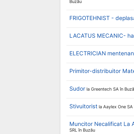
Buzău
FRIGOTEHNIST - deplasa
LACATUS MECANIC- hal
ELECTRICIAN mentenan
Primitor-distribuitor Mat
Sudor
la
Greentech SA
în Buz
Stivuitorist
la
Aaylex One SA
Muncitor Necalificat La
SRL
în Buzău