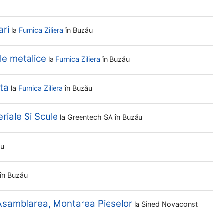
ri
la
Furnica Ziliera
în Buzău
e metalice
la
Furnica Ziliera
în Buzău
ta
la
Furnica Ziliera
în Buzău
eriale Si Scule
la
Greentech SA
în Buzău
ău
în Buzău
 Asamblarea, Montarea Pieselor
la
Sined Novaconst