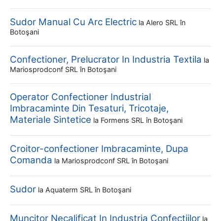
Sudor Manual Cu Arc Electric
la
Alero SRL
în
Botoşani
Confectioner, Prelucrator In Industria Textila
la
Mariosprodconf SRL
în Botoşani
Operator Confectioner Industrial
Imbracaminte Din Tesaturi, Tricotaje,
Materiale Sintetice
la
Formens SRL
în Botoşani
Croitor-confectioner Imbracaminte, Dupa
Comanda
la
Mariosprodconf SRL
în Botoşani
Sudor
la
Aquaterm SRL
în Botoşani
Muncitor Necalificat In Industria Confectiilor
la