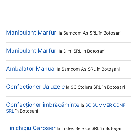
Manipulant Marfuri
la
Samcom As SRL
în Botoşani
Manipulant Marfuri
la
Dimi SRL
în Botoşani
Ambalator Manual
la
Samcom As SRL
în Botoşani
Confectioner Jaluzele
la
SC Stoleru SRL
în Botoşani
Confecționer îmbrăcăminte
la
SC SUMMER CONF
SRL
în Botoşani
Tinichigiu Carosier
la
Tridex Service SRL
în Botoşani