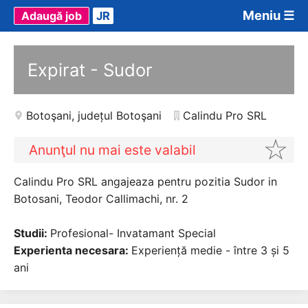
Meniu ☰
Adaugă job
JR
Expirat - Sudor
Botoşani
,
județul Botoşani
Calindu Pro SRL
Anunţul nu mai este valabil
Calindu Pro SRL angajeaza pentru pozitia Sudor in
Botosani, Teodor Callimachi, nr. 2
Studii:
Profesional- Invatamant Special
Experienta necesara:
Experiență medie - între 3 și 5
ani