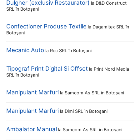
Dulgher (exclusiv Restaurator)
la
D&d Construct
SRL
în Botoşani
Confectioner Produse Textile
la
Dagamitex SRL
în
Botoşani
Mecanic Auto
la
Rec SRL
în Botoşani
Tipograf Print Digital Si Offset
la
Print Nord Media
SRL
în Botoşani
Manipulant Marfuri
la
Samcom As SRL
în Botoşani
Manipulant Marfuri
la
Dimi SRL
în Botoşani
Ambalator Manual
la
Samcom As SRL
în Botoşani