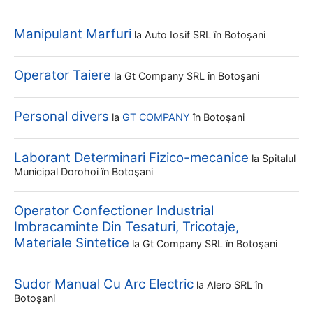
Manipulant Marfuri
la
Auto Iosif SRL
în Botoşani
Operator Taiere
la
Gt Company SRL
în Botoşani
Personal divers
la
GT COMPANY
în Botoşani
Laborant Determinari Fizico-mecanice
la
Spitalul
Municipal Dorohoi
în Botoşani
Operator Confectioner Industrial
Imbracaminte Din Tesaturi, Tricotaje,
Materiale Sintetice
la
Gt Company SRL
în Botoşani
Sudor Manual Cu Arc Electric
la
Alero SRL
în
Botoşani