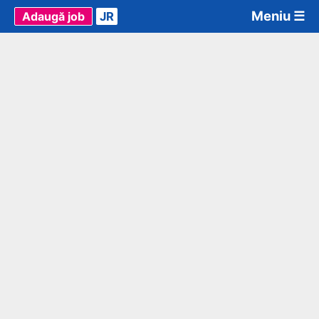
Meniu ☰
Adaugă job
JR