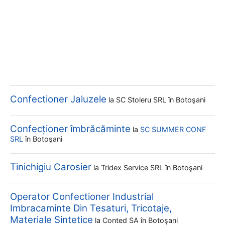
Confectioner Jaluzele
la
SC Stoleru SRL
în Botoşani
Confecționer îmbrăcăminte
la
SC SUMMER CONF
SRL
în Botoşani
Tinichigiu Carosier
la
Tridex Service SRL
în Botoşani
Operator Confectioner Industrial
Imbracaminte Din Tesaturi, Tricotaje,
Materiale Sintetice
la
Conted SA
în Botoşani