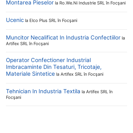
Montarea Pieselor
la
Ro.we.ni Industrie SRL
în Focşani
Ucenic
la
Elco Plus SRL
în Focşani
Muncitor Necalificat In Industria Confectiilor
la
Artifex SRL
în Focşani
Operator Confectioner Industrial
Imbracaminte Din Tesaturi, Tricotaje,
Materiale Sintetice
la
Artifex SRL
în Focşani
Tehnician In Industria Textila
la
Artifex SRL
în
Focşani