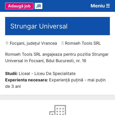
Meniu ☰
Adaugă job
JR
Strungar Universal
Focşani
,
județul Vrancea
Romseh Tools SRL
Romseh Tools SRL angajeaza pentru pozitia Strungar
Universal in Focsani, Bdul Bucuresti, nr. 16
Studii:
Liceal - Liceu De Specialitate
Experienta necesara:
Experiență puțină - mai puțin
de 3 ani