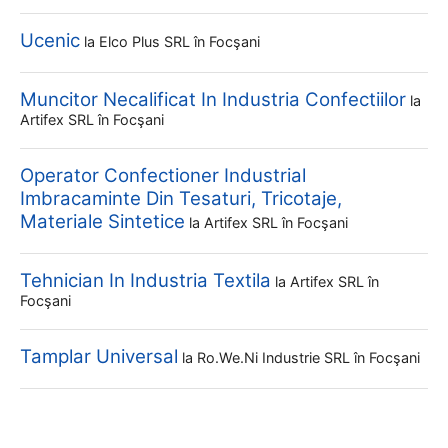
Ucenic
la
Elco Plus SRL
în Focşani
Muncitor Necalificat In Industria Confectiilor
la
Artifex SRL
în Focşani
Operator Confectioner Industrial
Imbracaminte Din Tesaturi, Tricotaje,
Materiale Sintetice
la
Artifex SRL
în Focşani
Tehnician In Industria Textila
la
Artifex SRL
în
Focşani
Tamplar Universal
la
Ro.we.ni Industrie SRL
în Focşani