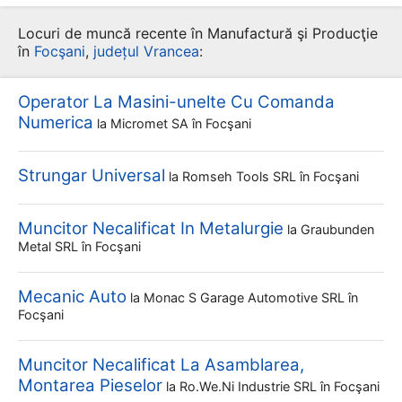
Locuri de muncă recente în Manufactură şi Producţie
în
Focşani
,
județul Vrancea
:
Operator La Masini-unelte Cu Comanda
Numerica
la
Micromet SA
în Focşani
Strungar Universal
la
Romseh Tools SRL
în Focşani
Muncitor Necalificat In Metalurgie
la
Graubunden
Metal SRL
în Focşani
Mecanic Auto
la
Monac S Garage Automotive SRL
în
Focşani
Muncitor Necalificat La Asamblarea,
Montarea Pieselor
la
Ro.we.ni Industrie SRL
în Focşani