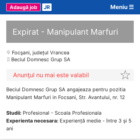
Meniu ☰
Adaugă job
JR
Expirat - Manipulant Marfuri
Focşani
,
județul Vrancea
Beciul Domnesc Grup SA
Anunţul nu mai este valabil
Beciul Domnesc Grup SA angajeaza pentru pozitia
Manipulant Marfuri in Focsani, Str. Avantului, nr. 12
Studii:
Profesional - Scoala Profesionala
Experienta necesara:
Experiență medie - între 3 și 5
ani