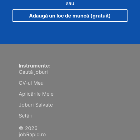
sau
Adaugă un loc de muncă (gratuit)
Instrumente:
Caută joburi
CV-ul Meu
Aplicările Mele
Joburi Salvate
Setări
© 2026
jobRapid.ro