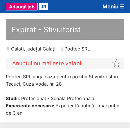
Meniu ☰
Adaugă job
JR
Expirat - Stivuitorist
Galaţi
,
județul Galaţi
Podtec SRL
Anunţul nu mai este valabil
Podtec SRL angajeaza pentru pozitia Stivuitorist in
Tecuci, Cuza Voda, nr. 28
Studii:
Profesional - Scoala Profesionala
Experienta necesara:
Experiență puțină - mai puțin
de 3 ani