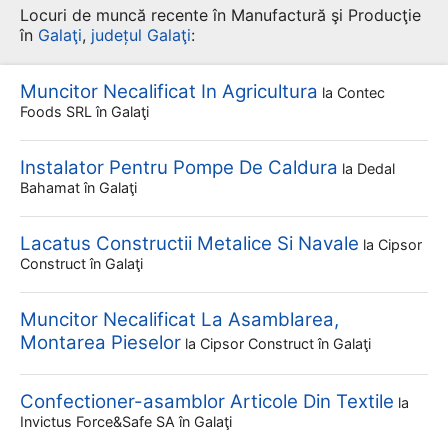
Locuri de muncă recente în Manufactură şi Producţie
în
Galaţi
,
județul Galaţi
:
Muncitor Necalificat In Agricultura
la
Contec
Foods SRL
în Galaţi
Instalator Pentru Pompe De Caldura
la
Dedal
Bahamat
în Galaţi
Lacatus Constructii Metalice Si Navale
la
Cipsor
Construct
în Galaţi
Muncitor Necalificat La Asamblarea,
Montarea Pieselor
la
Cipsor Construct
în Galaţi
Confectioner-asamblor Articole Din Textile
la
Invictus Force&safe SA
în Galaţi