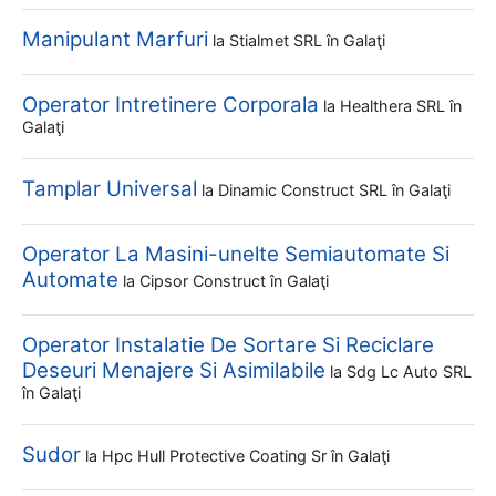
Manipulant Marfuri
la
Stialmet SRL
în Galaţi
Operator Intretinere Corporala
la
Healthera SRL
în
Galaţi
Tamplar Universal
la
Dinamic Construct SRL
în Galaţi
Operator La Masini-unelte Semiautomate Si
Automate
la
Cipsor Construct
în Galaţi
Operator Instalatie De Sortare Si Reciclare
Deseuri Menajere Si Asimilabile
la
Sdg Lc Auto SRL
în Galaţi
Sudor
la
Hpc Hull Protective Coating Sr
în Galaţi