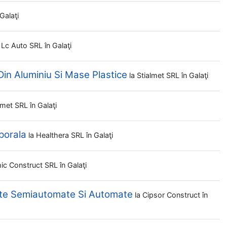
 Galaţi
 Lc Auto SRL
în Galaţi
in Aluminiu Si Mase Plastice
la
Stialmet SRL
în Galaţi
almet SRL
în Galaţi
porala
la
Healthera SRL
în Galaţi
ic Construct SRL
în Galaţi
lte Semiautomate Si Automate
la
Cipsor Construct
în