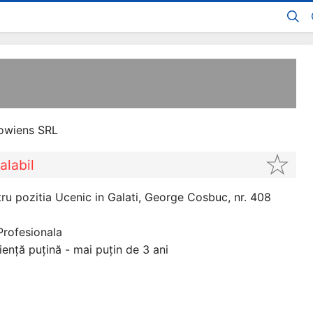
owiens SRL
alabil
u pozitia Ucenic in Galati, George Cosbuc, nr. 408
Profesionala
iență puțină - mai puțin de 3 ani