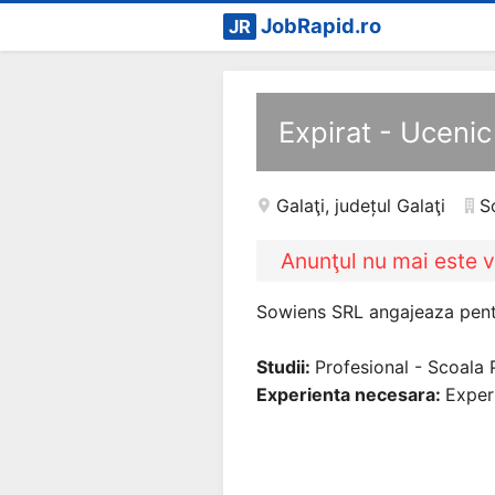
JobRapid.ro
JR
Expirat - Ucenic
Galaţi
,
județul Galaţi
S
Anunţul nu mai este v
Sowiens SRL angajeaza pentr
Studii:
Profesional - Scoala 
Experienta necesara:
Exper