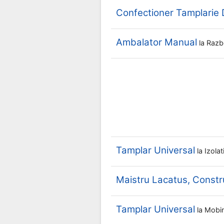
Confectioner Tamplarie D
Ambalator Manual
la
Razb
Tamplar Universal
la
Izola
Maistru Lacatus, Constru
Tamplar Universal
la
Mobi