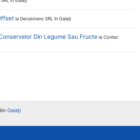
t SRL
în Galaţi
Offset
la
Deruistrans SRL
în Galaţi
 Conservelor Din Legume Sau Fructe
la
Contec
din
Galaţi