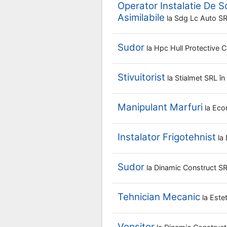
Operator Instalatie De S
Asimilabile
la
Sdg Lc Auto S
Sudor
la
Hpc Hull Protective 
Stivuitorist
la
Stialmet SRL
în
Manipulant Marfuri
la
Eco
Instalator Frigotehnist
la
Sudor
la
Dinamic Construct S
Tehnician Mecanic
la
Este
Vopsitor