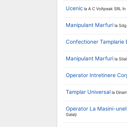
Ucenic
la
A C Voltpeak SRL
în
Manipulant Marfuri
la
Sdg
Confectioner Tamplarie D
Manipulant Marfuri
la
Sti
Operator Intretinere Cor
Tamplar Universal
la
Dinam
Operator La Masini-une
Galaţi