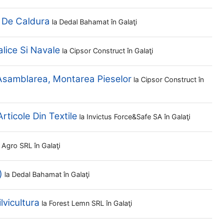
 De Caldura
la
Dedal Bahamat
în Galaţi
lice Si Navale
la
Cipsor Construct
în Galaţi
 Asamblarea, Montarea Pieselor
la
Cipsor Construct
în
ticole Din Textile
la
Invictus Force&safe SA
în Galaţi
n Agro SRL
în Galaţi
)
la
Dedal Bahamat
în Galaţi
lvicultura
la
Forest Lemn SRL
în Galaţi