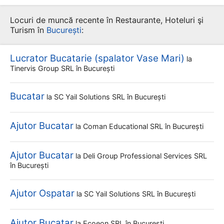
Locuri de muncă recente în Restaurante, Hoteluri şi
Turism în
București
:
Lucrator Bucatarie (spalator Vase Mari)
la
Tinervis Group SRL
în București
Bucatar
la
SC Yail Solutions SRL
în București
Ajutor Bucatar
la
Coman Educational SRL
în București
Ajutor Bucatar
la
Deli Group Professional Services SRL
în București
Ajutor Ospatar
la
SC Yail Solutions SRL
în București
Ajutor Bucatar
la
Ecoeon SRL
în București