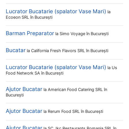
Lucrator Bucatarie (spalator Vase Mari)
la
Ecoeon SRL
în București
Barman Preparator
la
Simo Voyage
în București
Bucatar
la
California Fresh Flavors SRL
în București
Lucrator Bucatarie (spalator Vase Mari)
la
Us
Food Network SA
în București
Ajutor Bucatar
la
American Food Catering SRL
în
București
Ajutor Bucatar
la
Rerum Food SRL
în București
Ajutor Bucatar
la
SC Jkc Restaurants Romania SRL
în