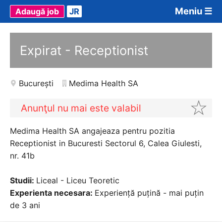
Meniu ☰
Adaugă job
JR
Expirat - Receptionist
București
Medima Health SA
Anunţul nu mai este valabil
Medima Health SA angajeaza pentru pozitia
Receptionist in Bucuresti Sectorul 6, Calea Giulesti,
nr. 41b
Studii:
Liceal - Liceu Teoretic
Experienta necesara:
Experiență puțină - mai puțin
de 3 ani