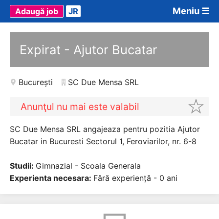
Meniu ☰
Adaugă job
JR
Expirat - Ajutor Bucatar
București
SC Due Mensa SRL
Anunţul nu mai este valabil
SC Due Mensa SRL angajeaza pentru pozitia Ajutor
Bucatar in Bucuresti Sectorul 1, Feroviarilor, nr. 6-8
Studii:
Gimnazial - Scoala Generala
Experienta necesara:
Fără experiență - 0 ani