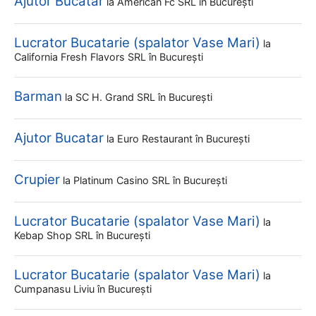
Ajutor Bucatar
la
American Fc SRL
în București
Lucrator Bucatarie (spalator Vase Mari)
la
California Fresh Flavors SRL
în București
Barman
la
SC H. Grand SRL
în București
Ajutor Bucatar
la
Euro Restaurant
în București
Crupier
la
Platinum Casino SRL
în București
Lucrator Bucatarie (spalator Vase Mari)
la
Kebap Shop SRL
în București
Lucrator Bucatarie (spalator Vase Mari)
la
Cumpanasu Liviu
în București