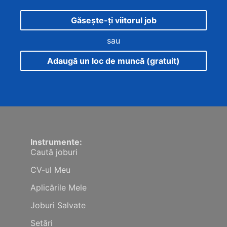
Găsește-ți viitorul job
sau
Adaugă un loc de muncă (gratuit)
Instrumente:
Caută joburi
CV-ul Meu
Aplicările Mele
Joburi Salvate
Setări