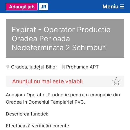
Meniu ☰
Adaugă job
JR
Expirat - Operator Productie
Oradea Perioada
Nedeterminata 2 Schimburi
Oradea
,
județul Bihor
Prohuman APT
Anunţul nu mai este valabil
Angajam Operator Productie pentru o companie din
Oradea in Domeniul Tamplariei PVC.
Descrierea functiei:
Efectuează verificări curente