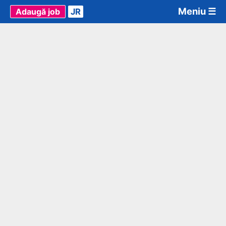
Meniu ☰
Adaugă job
JR