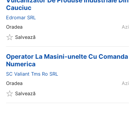
Vulcanizator De Produse Industriale Din
Cauciuc
Edromar SRL
Oradea
Azi
Salvează
Operator La Masini-unelte Cu Comanda
Numerica
SC Valiant Tms Ro SRL
Oradea
Azi
Salvează