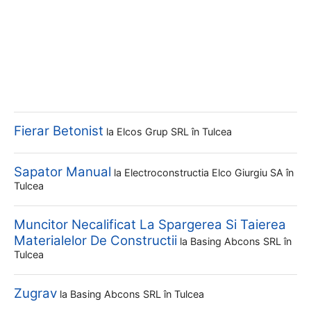
Fierar Betonist
la
Elcos Grup SRL
în Tulcea
Sapator Manual
la
Electroconstructia Elco Giurgiu SA
în
Tulcea
Muncitor Necalificat La Spargerea Si Taierea
Materialelor De Constructii
la
Basing Abcons SRL
în
Tulcea
Zugrav
la
Basing Abcons SRL
în Tulcea