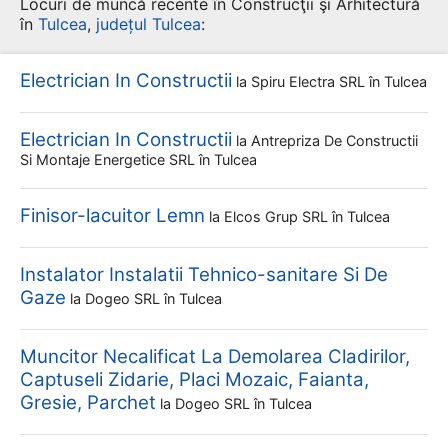
Locuri de muncă recente în Construcţii şi Arhitectură
în
Tulcea
,
județul Tulcea
:
Electrician In Constructii
la
Spiru Electra SRL
în Tulcea
Electrician In Constructii
la
Antrepriza De Constructii
Si Montaje Energetice SRL
în Tulcea
Finisor-lacuitor Lemn
la
Elcos Grup SRL
în Tulcea
Instalator Instalatii Tehnico-sanitare Si De
Gaze
la
Dogeo SRL
în Tulcea
Muncitor Necalificat La Demolarea Cladirilor,
Captuseli Zidarie, Placi Mozaic, Faianta,
Gresie, Parchet
la
Dogeo SRL
în Tulcea