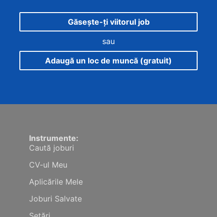
Găsește-ți viitorul job
sau
Adaugă un loc de muncă (gratuit)
Instrumente:
Caută joburi
CV-ul Meu
Aplicările Mele
Joburi Salvate
Setări