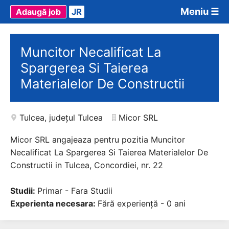
Meniu ☰
Adaugă job
JR
Muncitor Necalificat La
Spargerea Si Taierea
Materialelor De Constructii
Tulcea
,
județul Tulcea
Micor SRL
Micor SRL angajeaza pentru pozitia Muncitor
Necalificat La Spargerea Si Taierea Materialelor De
Constructii in Tulcea, Concordiei, nr. 22
Studii:
Primar - Fara Studii
Experienta necesara:
Fără experiență - 0 ani