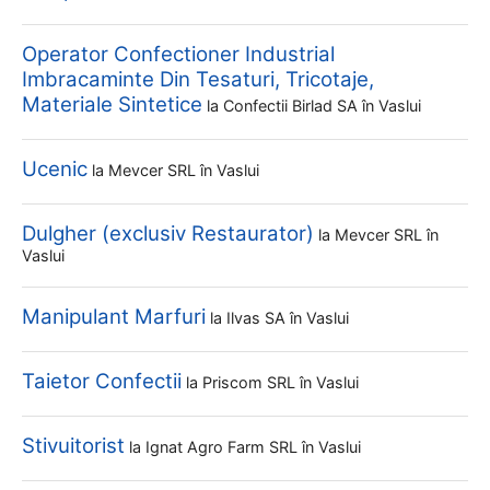
Operator Confectioner Industrial
Imbracaminte Din Tesaturi, Tricotaje,
Materiale Sintetice
la
Confectii Birlad SA
în Vaslui
Ucenic
la
Mevcer SRL
în Vaslui
Dulgher (exclusiv Restaurator)
la
Mevcer SRL
în
Vaslui
Manipulant Marfuri
la
Ilvas SA
în Vaslui
Taietor Confectii
la
Priscom SRL
în Vaslui
Stivuitorist
la
Ignat Agro Farm SRL
în Vaslui