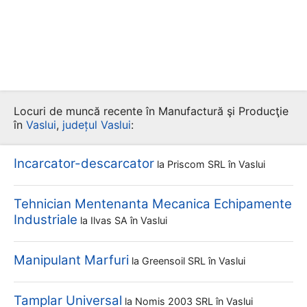
Locuri de muncă recente în Manufactură şi Producţie
în
Vaslui
,
județul Vaslui
:
Incarcator-descarcator
la
Priscom SRL
în Vaslui
Tehnician Mentenanta Mecanica Echipamente
Industriale
la
Ilvas SA
în Vaslui
Manipulant Marfuri
la
Greensoil SRL
în Vaslui
Tamplar Universal
la
Nomis 2003 SRL
în Vaslui