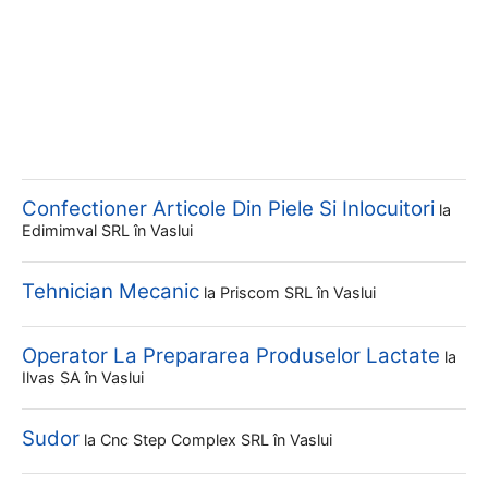
Confectioner Articole Din Piele Si Inlocuitori
la
Edimimval SRL
în Vaslui
Tehnician Mecanic
la
Priscom SRL
în Vaslui
Operator La Prepararea Produselor Lactate
la
Ilvas SA
în Vaslui
Sudor
la
Cnc Step Complex SRL
în Vaslui