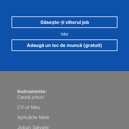
Găsește-ți viitorul job
sau
Adaugă un loc de muncă (gratuit)
Instrumente:
Caută joburi
CV-ul Meu
Aplicările Mele
Joburi Salvate