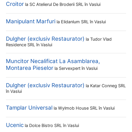
Croitor
la
SC Atelierul De Broderii SRL
în Vaslui
Manipulant Marfuri
la
Elidanlum SRL
în Vaslui
Dulgher (exclusiv Restaurator)
la
Tudor Vlad
Residence SRL
în Vaslui
Muncitor Necalificat La Asamblarea,
Montarea Pieselor
la
Servexpert
în Vaslui
Dulgher (exclusiv Restaurator)
la
Katar Conneg SRL
în Vaslui
Tamplar Universal
la
Wylmob House SRL
în Vaslui
Ucenic
la
Dolce Bistro SRL
în Vaslui