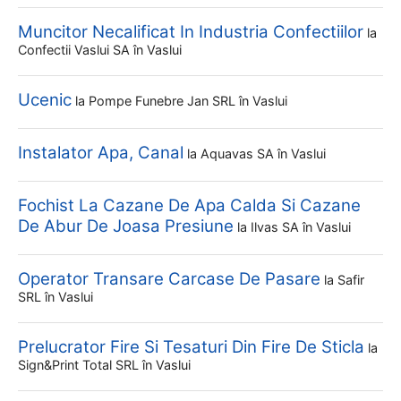
Muncitor Necalificat In Industria Confectiilor
la
Confectii Vaslui SA
în Vaslui
Ucenic
la
Pompe Funebre Jan SRL
în Vaslui
Instalator Apa, Canal
la
Aquavas SA
în Vaslui
Fochist La Cazane De Apa Calda Si Cazane
De Abur De Joasa Presiune
la
Ilvas SA
în Vaslui
Operator Transare Carcase De Pasare
la
Safir
SRL
în Vaslui
Prelucrator Fire Si Tesaturi Din Fire De Sticla
la
Sign&print Total SRL
în Vaslui