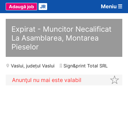
Meniu ☰
Adaugă job
JR
Expirat - Muncitor Necalificat
La Asamblarea, Montarea
Pieselor
Vaslui
,
județul Vaslui
Sign&print Total SRL
Anunţul nu mai este valabil