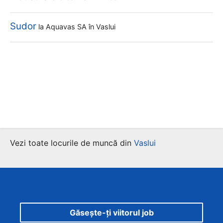
Sudor
la
Aquavas SA
în Vaslui
Vezi toate locurile de muncă din
Vaslui
Găsește-ți viitorul job