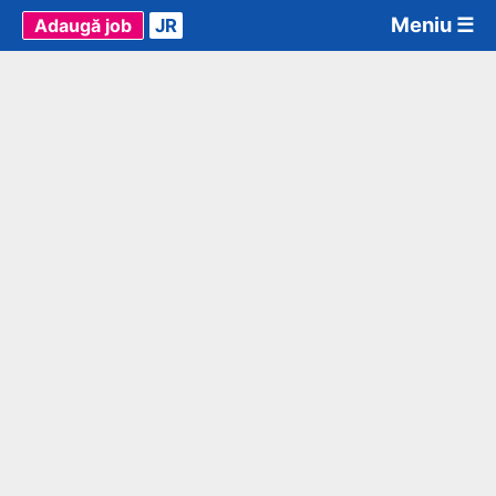
Meniu ☰
Adaugă job
JR