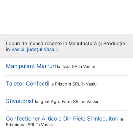
Locuri de muncă recente în Manufactură şi Producţie
în
Vaslui
,
județul Vaslui
:
Manipulant Marfuri
la
Ilvas SA
în Vaslui
Taietor Confectii
la
Priscom SRL
în Vaslui
Stivuitorist
la
Ignat Agro Farm SRL
în Vaslui
Confectioner Articole Din Piele Si Inlocuitori
la
Edimimval SRL
în Vaslui