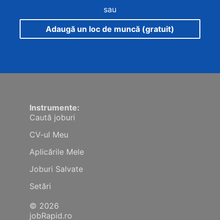
sau
Adaugă un loc de muncă (gratuit)
Instrumente:
Caută joburi
CV-ul Meu
Aplicările Mele
Joburi Salvate
Setări
© 2026
jobRapid.ro