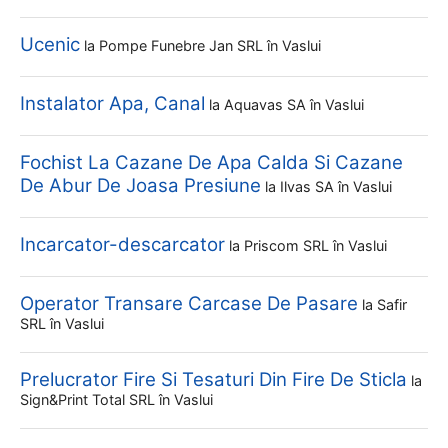
Ucenic
la
Pompe Funebre Jan SRL
în Vaslui
Instalator Apa, Canal
la
Aquavas SA
în Vaslui
Fochist La Cazane De Apa Calda Si Cazane
De Abur De Joasa Presiune
la
Ilvas SA
în Vaslui
Incarcator-descarcator
la
Priscom SRL
în Vaslui
Operator Transare Carcase De Pasare
la
Safir
SRL
în Vaslui
Prelucrator Fire Si Tesaturi Din Fire De Sticla
la
Sign&print Total SRL
în Vaslui