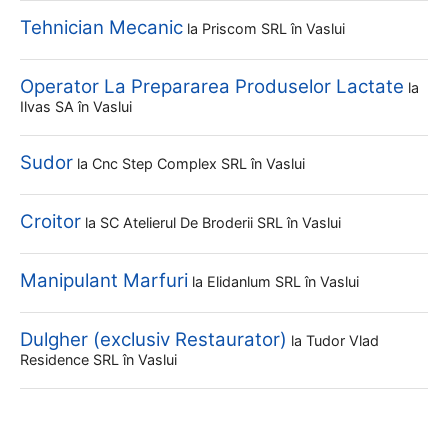
Tehnician Mecanic
la
Priscom SRL
în Vaslui
Operator La Prepararea Produselor Lactate
la
Ilvas SA
în Vaslui
Sudor
la
Cnc Step Complex SRL
în Vaslui
Croitor
la
SC Atelierul De Broderii SRL
în Vaslui
Manipulant Marfuri
la
Elidanlum SRL
în Vaslui
Dulgher (exclusiv Restaurator)
la
Tudor Vlad
Residence SRL
în Vaslui