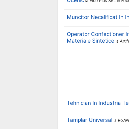
Ucenic
la
Elco Plus SRL
în Foc
Muncitor Necalificat In I
Operator Confectioner In
Materiale Sintetice
la
Arti
Tehnician In Industria Te
Tamplar Universal
la
Ro.we