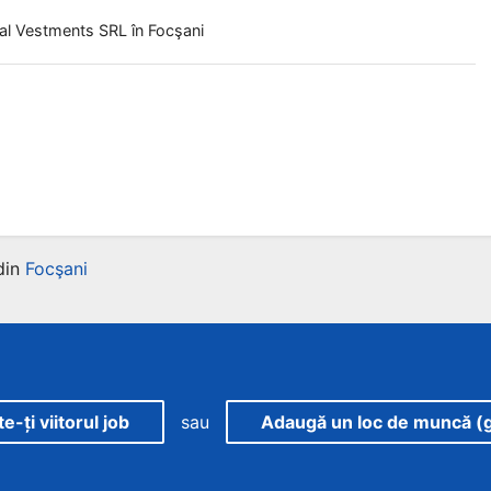
al Vestments SRL
în Focşani
din
Focşani
-ți viitorul job
sau
Adaugă un loc de muncă (g