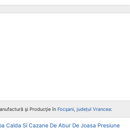
anufactură şi Producţie în
Focşani
,
județul Vrancea
:
pa Calda Si Cazane De Abur De Joasa Presiune