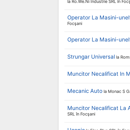
la
Ro.we.ni Industrie SRL
în Foc
Operator La Masini-un
Focşani
Operator La Masini-un
Strungar Universal
la
Roms
Muncitor Necalificat In 
Mecanic Auto
la
Monac S G
Muncitor Necalificat La
SRL
în Focşani