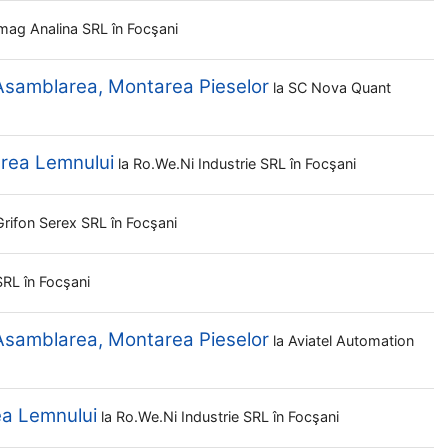
imag Analina SRL
în Focşani
 Asamblarea, Montarea Pieselor
la
SC Nova Quant
zarea Lemnului
la
Ro.we.ni Industrie SRL
în Focşani
Grifon Serex SRL
în Focşani
 SRL
în Focşani
 Asamblarea, Montarea Pieselor
la
Aviatel Automation
rea Lemnului
la
Ro.we.ni Industrie SRL
în Focşani