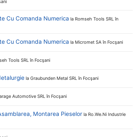
şani
elte Cu Comanda Numerica
la
Romseh Tools SRL
în
elte Cu Comanda Numerica
la
Micromet SA
în Focşani
eh Tools SRL
în Focşani
Metalurgie
la
Graubunden Metal SRL
în Focşani
arage Automotive SRL
în Focşani
 Asamblarea, Montarea Pieselor
la
Ro.we.ni Industrie