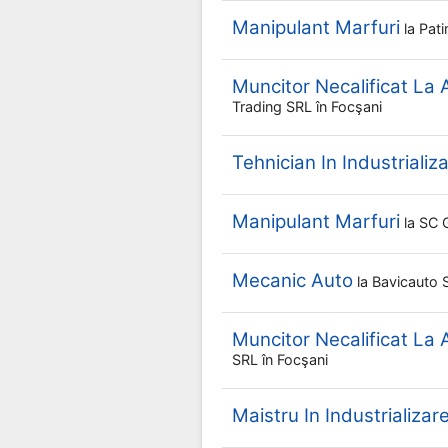
Manipulant Marfuri
la
Pat
Muncitor Necalificat La
Trading SRL
în Focşani
Tehnician In Industriali
Manipulant Marfuri
la
SC 
Mecanic Auto
la
Bavicauto
Muncitor Necalificat La
SRL
în Focşani
Maistru In Industrializa