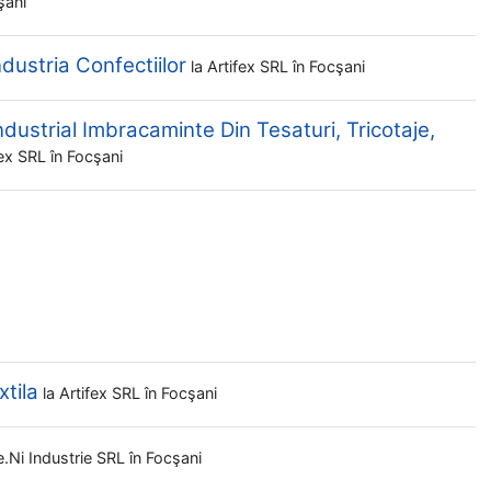
şani
ndustria Confectiilor
la
Artifex SRL
în Focşani
dustrial Imbracaminte Din Tesaturi, Tricotaje,
fex SRL
în Focşani
xtila
la
Artifex SRL
în Focşani
.ni Industrie SRL
în Focşani