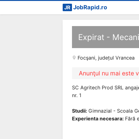
JobRapid.ro
JR
Expirat - Mecani
Focşani
,
județul Vrancea
Anunţul nu mai este v
SC Agritech Prod SRL angajea
nr. 1
Studii:
Gimnazial - Scoala G
Experienta necesara:
Fără e