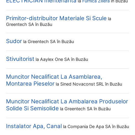
ELECTRICIAN mentenanta
la
Furnica Ziliera
în Buzău
Primitor-distribuitor Materiale Si Scule
la
Greentech SA
în Buzău
Sudor
la
Greentech SA
în Buzău
Stivuitorist
la
Aaylex One SA
în Buzău
Muncitor Necalificat La Asamblarea,
Montarea Pieselor
la
Sined Novaconst SRL
în Buzău
Muncitor Necalificat La Ambalarea Produselor
Solide Si Semisolide
la
Greentech SA
în Buzău
Instalator Apa, Canal
la
Compania De Apa SA
în Buzău