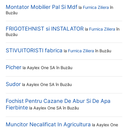
Montator Mobilier Pal Si Mdf
la
Furnica Ziliera
în
Buzău
FRIGOTEHNIST si INSTALATOR
la
Furnica Ziliera
în
Buzău
STIVUITORISTI fabrica
la
Furnica Ziliera
în Buzău
Picher
la
Aaylex One SA
în Buzău
Sudor
la
Aaylex One SA
în Buzău
Fochist Pentru Cazane De Abur Si De Apa
Fierbinte
la
Aaylex One SA
în Buzău
Muncitor Necalificat In Agricultura
la
Aaylex One