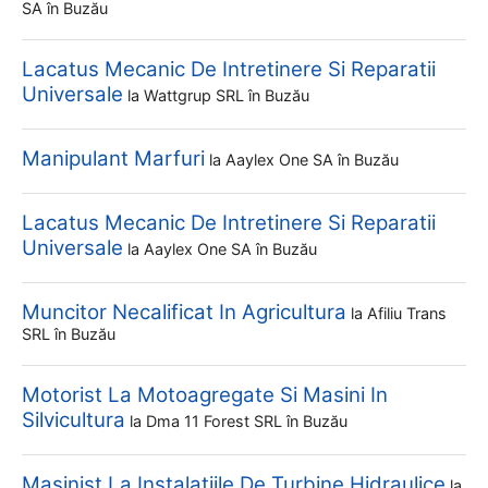
SA
în Buzău
Lacatus Mecanic De Intretinere Si Reparatii
Universale
la
Wattgrup SRL
în Buzău
Manipulant Marfuri
la
Aaylex One SA
în Buzău
Lacatus Mecanic De Intretinere Si Reparatii
Universale
la
Aaylex One SA
în Buzău
Muncitor Necalificat In Agricultura
la
Afiliu Trans
SRL
în Buzău
Motorist La Motoagregate Si Masini In
Silvicultura
la
Dma 11 Forest SRL
în Buzău
Masinist La Instalatiile De Turbine Hidraulice
la