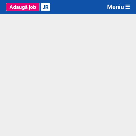
Meniu ☰
Adaugă job
JR