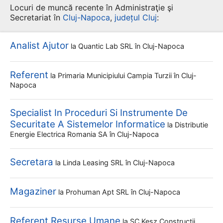
Locuri de muncă recente în Administraţie şi
Secretariat în
Cluj-Napoca
,
județul Cluj
:
Analist Ajutor
la
Quantic Lab SRL
în Cluj-Napoca
Referent
la
Primaria Municipiului Campia Turzii
în Cluj-
Napoca
Specialist In Proceduri Si Instrumente De
Securitate A Sistemelor Informatice
la
Distributie
Energie Electrica Romania SA
în Cluj-Napoca
Secretara
la
Linda Leasing SRL
în Cluj-Napoca
Magaziner
la
Prohuman Apt SRL
în Cluj-Napoca
Referent Resurse Umane
la
SC Kesz Constructii