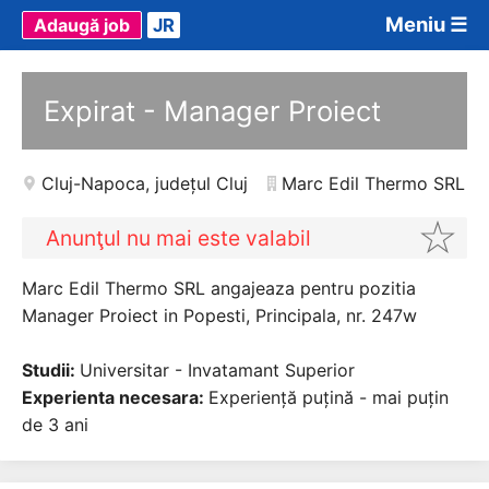
Meniu ☰
Adaugă job
JR
Expirat - Manager Proiect
Cluj-Napoca
,
județul Cluj
Marc Edil Thermo SRL
Anunţul nu mai este valabil
Marc Edil Thermo SRL angajeaza pentru pozitia
Manager Proiect in Popesti, Principala, nr. 247w
Studii:
Universitar - Invatamant Superior
Experienta necesara:
Experiență puțină - mai puțin
de 3 ani