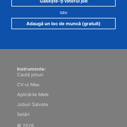
Găsește-ți viitorul job
sau
Adaugă un loc de muncă (gratuit)
Instrumente:
Caută joburi
CV-ul Meu
Aplicările Mele
Joburi Salvate
Setări
© 2026