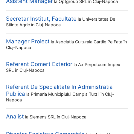
Asistent Manager
la
Optgroup SRL
în Cluj-Napoca
Secretar Institut, Facultate
la
Universitatea De
Stiinte Agric
în Cluj-Napoca
Manager Proiect
la
Asociatia Culturala Cartile Pe Fata
în
Cluj-Napoca
Referent Comert Exterior
la
Ax Perpetuum Impex
SRL
în Cluj-Napoca
Referent De Specialitate In Administratia
Publica
la
Primaria Municipiului Campia Turzii
în Cluj-
Napoca
Analist
la
Siemens SRL
în Cluj-Napoca