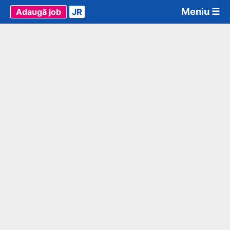
Meniu ☰
Adaugă job
JR