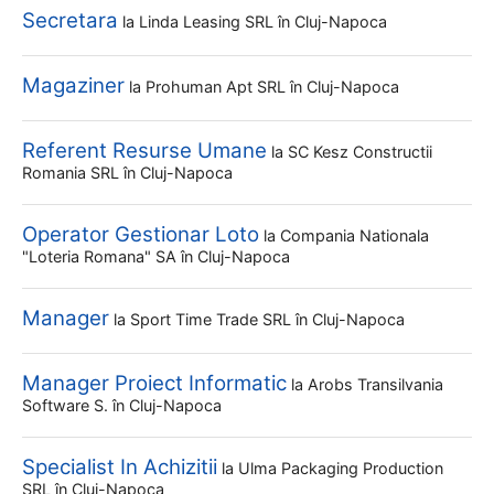
Secretara
la
Linda Leasing SRL
în Cluj-Napoca
Magaziner
la
Prohuman Apt SRL
în Cluj-Napoca
Referent Resurse Umane
la
SC Kesz Constructii
Romania SRL
în Cluj-Napoca
Operator Gestionar Loto
la
Compania Nationala
"loteria Romana" SA
în Cluj-Napoca
Manager
la
Sport Time Trade SRL
în Cluj-Napoca
Manager Proiect Informatic
la
Arobs Transilvania
Software S.
în Cluj-Napoca
Specialist In Achizitii
la
Ulma Packaging Production
SRL
în Cluj-Napoca