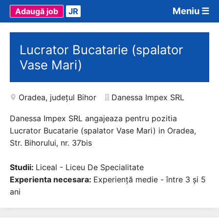
Meniu ☰
Adaugă job
JR
Lucrator Bucatarie (spalator
Vase Mari)
Oradea
,
județul Bihor
Danessa Impex SRL
Danessa Impex SRL angajeaza pentru pozitia
Lucrator Bucatarie (spalator Vase Mari) in Oradea,
Str. Bihorului, nr. 37bis
Studii:
Liceal - Liceu De Specialitate
Experienta necesara:
Experiență medie - între 3 și 5
ani