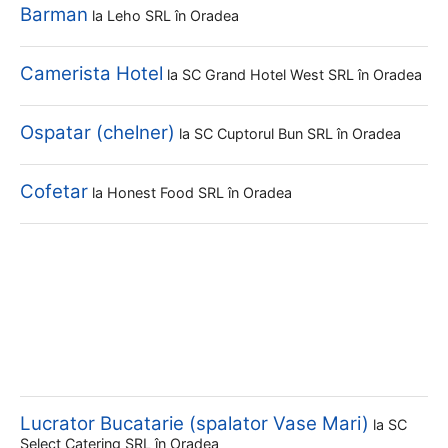
Barman
la
Leho SRL
în Oradea
Camerista Hotel
la
SC Grand Hotel West SRL
în Oradea
Ospatar (chelner)
la
SC Cuptorul Bun SRL
în Oradea
Cofetar
la
Honest Food SRL
în Oradea
Lucrator Bucatarie (spalator Vase Mari)
la
SC
Select Catering SRL
în Oradea