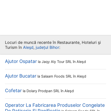
Locuri de muncă recente în Restaurante, Hoteluri şi
Turism în
Aleşd
,
județul Bihor
:
Ajutor Ospatar
la
Jaqy Aly Tour SRL
în Aleşd
Ajutor Bucatar
la
Salaam Foods SRL
în Aleşd
Cofetar
la
Dolary Prodpan SRL
în Aleşd
Operator La Fabricarea Produselor Congelate
De Patiserie Si Panificatie