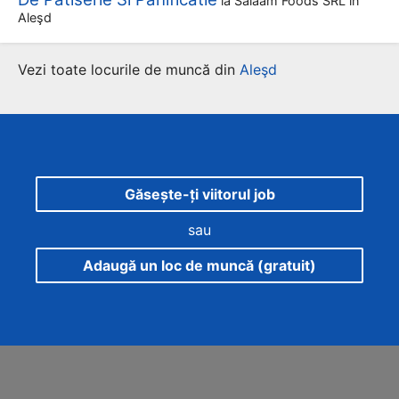
la
Salaam Foods SRL
în
Aleşd
Vezi toate locurile de muncă din
Aleşd
Găsește-ți viitorul job
sau
Adaugă un loc de muncă (gratuit)