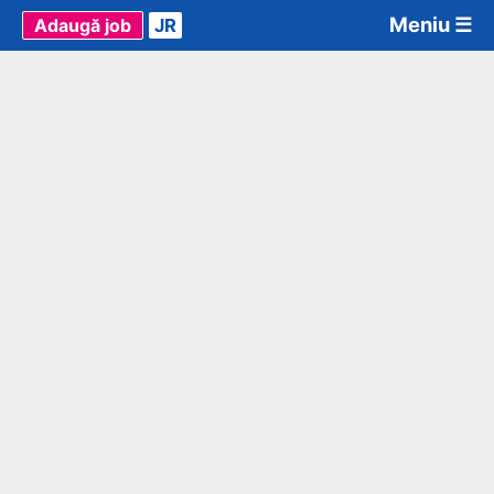
Meniu ☰
Adaugă job
JR