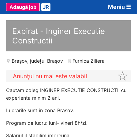
Meniu ☰
Adaugă job
JR
Expirat - Inginer Executie
Constructii
Braşov
,
județul Braşov
Furnica Ziliera
Anunţul nu mai este valabil
Cautam coleg INGINER EXECUTIE CONSTRUCTII cu
experienta minim 2 ani.
Lucrarile sunt in zona Brasov.
Program de lucru: luni- vineri 8h/zi.
Salariul il stabilim impreuna.