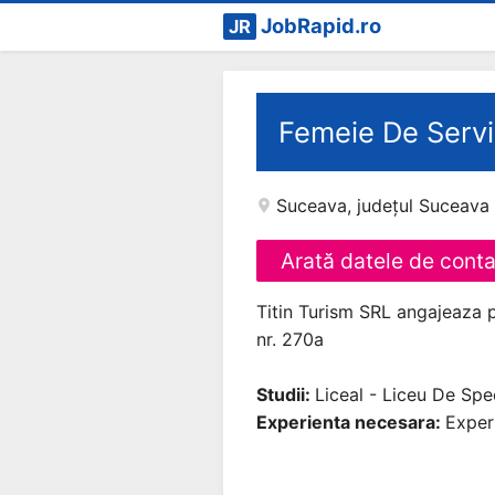
JobRapid.ro
JR
Femeie De Servi
Suceava
,
județul Suceava
Arată datele de cont
Titin Turism SRL angajeaza p
nr. 270a
Studii:
Liceal - Liceu De Spec
Experienta necesara:
Experi