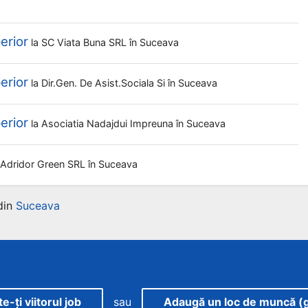
erior
la
SC Viata Buna SRL
în Suceava
erior
la
Dir.gen. De Asist.sociala Si
în Suceava
erior
la
Asociatia Nadajdui Impreuna
în Suceava
Adridor Green SRL
în Suceava
din
Suceava
-ți viitorul job
sau
Adaugă un loc de muncă (g