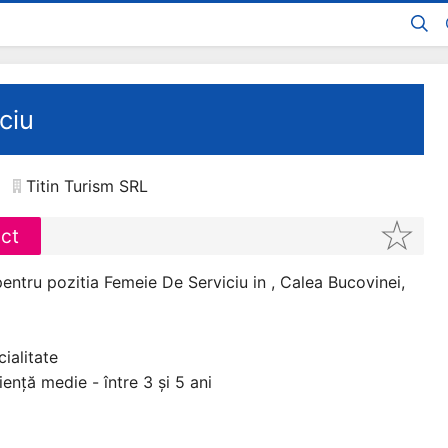
ciu
Titin Turism SRL
act
entru pozitia Femeie De Serviciu in , Calea Bucovinei,
ialitate
ență medie - între 3 și 5 ani