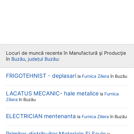
Locuri de muncă recente în Manufactură şi Producţie
în
Buzău
,
județul Buzău
:
FRIGOTEHNIST - deplasari
la
Furnica Ziliera
în Buzău
LACATUS MECANIC- hale metalice
la
Furnica
Ziliera
în Buzău
ELECTRICIAN mentenanta
la
Furnica Ziliera
în Buzău
Primitor-distribuitor Materiale Si Scule