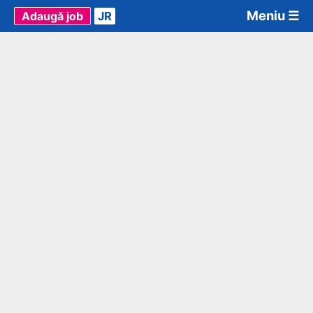
Meniu ☰
Adaugă job
JR