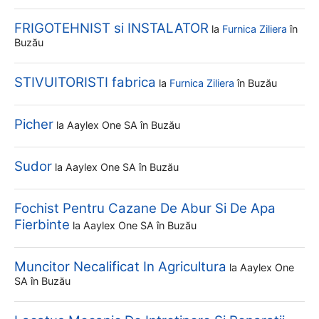
FRIGOTEHNIST si INSTALATOR
la
Furnica Ziliera
în
Buzău
STIVUITORISTI fabrica
la
Furnica Ziliera
în Buzău
Picher
la
Aaylex One SA
în Buzău
Sudor
la
Aaylex One SA
în Buzău
Fochist Pentru Cazane De Abur Si De Apa
Fierbinte
la
Aaylex One SA
în Buzău
Muncitor Necalificat In Agricultura
la
Aaylex One
SA
în Buzău