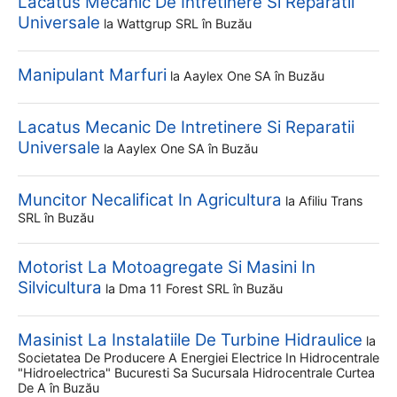
Lacatus Mecanic De Intretinere Si Reparatii
Universale
la
Wattgrup SRL
în Buzău
Manipulant Marfuri
la
Aaylex One SA
în Buzău
Lacatus Mecanic De Intretinere Si Reparatii
Universale
la
Aaylex One SA
în Buzău
Muncitor Necalificat In Agricultura
la
Afiliu Trans
SRL
în Buzău
Motorist La Motoagregate Si Masini In
Silvicultura
la
Dma 11 Forest SRL
în Buzău
Masinist La Instalatiile De Turbine Hidraulice
la
Societatea De Producere A Energiei Electrice In Hidrocentrale
"hidroelectrica" Bucuresti Sa Sucursala Hidrocentrale Curtea
De A
în Buzău