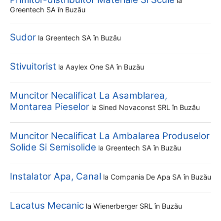
la
Greentech SA
în Buzău
Sudor
la
Greentech SA
în Buzău
Stivuitorist
la
Aaylex One SA
în Buzău
Muncitor Necalificat La Asamblarea,
Montarea Pieselor
la
Sined Novaconst SRL
în Buzău
Muncitor Necalificat La Ambalarea Produselor
Solide Si Semisolide
la
Greentech SA
în Buzău
Instalator Apa, Canal
la
Compania De Apa SA
în Buzău
Lacatus Mecanic
la
Wienerberger SRL
în Buzău