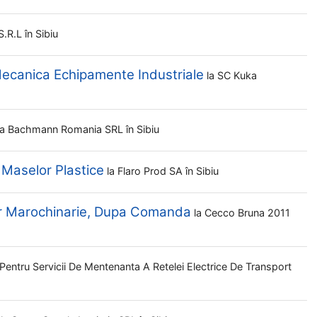
S.r.l
în Sibiu
ecanica Echipamente Industriale
la
SC Kuka
la
Bachmann Romania SRL
în Sibiu
 Maselor Plastice
la
Flaro Prod SA
în Sibiu
r Marochinarie, Dupa Comanda
la
Cecco Bruna 2011
Pentru Servicii De Mentenanta A Retelei Electrice De Transport