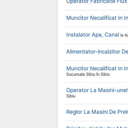
Operator Fabricatie Flux
Muncitor Necalificat In I
Instalator Apa, Canal
la
A
Alimentator-incalzitor D
Muncitor Necalificat In I
Sucursala Sibiu
în Sibiu
Operator La Masini-un
Sibiu
Reglor La Masini De Pre