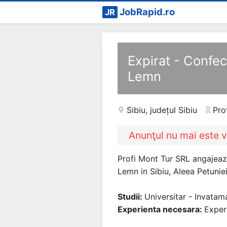
JobRapid.ro
JR
Expirat - Confe
Lemn
Sibiu
,
județul Sibiu
Pro
Anunţul nu mai este v
Profi Mont Tur SRL angajeaz
Lemn in Sibiu, Aleea Petuniei,
Studii:
Universitar - Invatam
Experienta necesara:
Exper