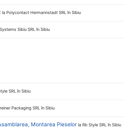
x
la
Polycontact Hermannstadt SRL
în Sibiu
 Systems Sibiu SRL
în Sibiu
Style SRL
în Sibiu
reiner Packaging SRL
în Sibiu
 Asamblarea, Montarea Pieselor
la
Rb Style SRL
în Sibiu