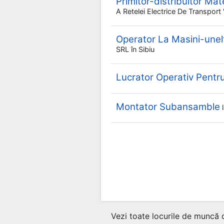
Primitor-distribuitor Mat
A Retelei Electrice De Transpor
Operator La Masini-une
SRL
în Sibiu
Lucrator Operativ Pent
Montator Subansamble
Vezi toate locurile de muncă 