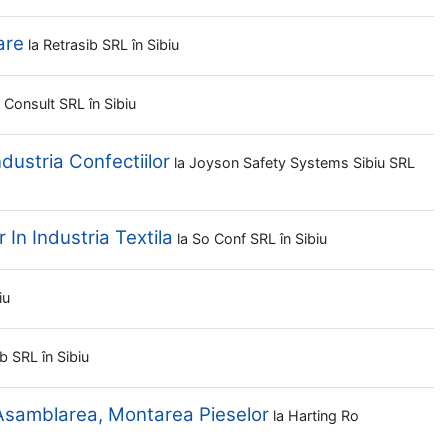
are
la
Retrasib SRL
în Sibiu
t Consult SRL
în Sibiu
ndustria Confectiilor
la
Joyson Safety Systems Sibiu SRL
 In Industria Textila
la
So Conf SRL
în Sibiu
iu
ib SRL
în Sibiu
 Asamblarea, Montarea Pieselor
la
Harting Ro