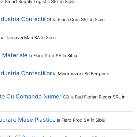
la
Smart Supply Logistic SRL
în Sibiu
ndustria Confectiilor
la
Riana Com SRL
în Sibiu
pa Tarnavei Mari SA
în Sibiu
e Materiale
la
Flaro Prod SA
în Sibiu
ndustria Confectiilor
la
Minoronzoni Srl Bergamo
elte Cu Comanda Numerica
la
Rud Florian Rieger SRL
în
lucrare Mase Plastice
la
Flaro Prod SA
în Sibiu