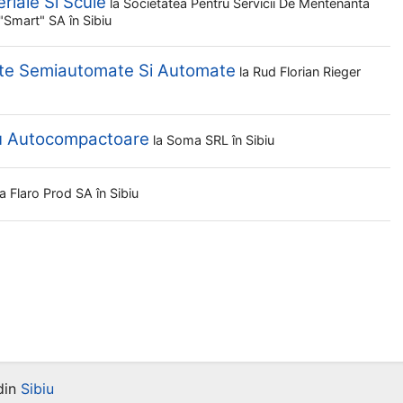
eriale Si Scule
la
Societatea Pentru Servicii De Mentenanta
t "smart" SA
în Sibiu
lte Semiautomate Si Automate
la
Rud Florian Rieger
ru Autocompactoare
la
Soma SRL
în Sibiu
la
Flaro Prod SA
în Sibiu
din
Sibiu