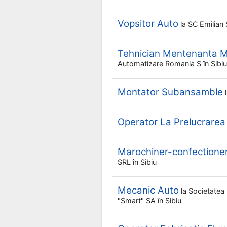
Vopsitor Auto
la
SC Emilian 
Tehnician Mentenanta M
Automatizare Romania S
în Sibiu
Montator Subansamble
Operator La Prelucrarea
Marochiner-confectione
SRL
în Sibiu
Mecanic Auto
la
Societatea 
"smart" SA
în Sibiu