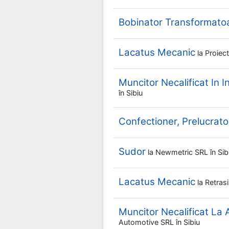
Bobinator Transformato
Lacatus Mecanic
la
Proiec
Muncitor Necalificat In I
în Sibiu
Confectioner, Prelucrator
Sudor
la
Newmetric SRL
în Sib
Lacatus Mecanic
la
Retras
Muncitor Necalificat La
Automotive SRL
în Sibiu