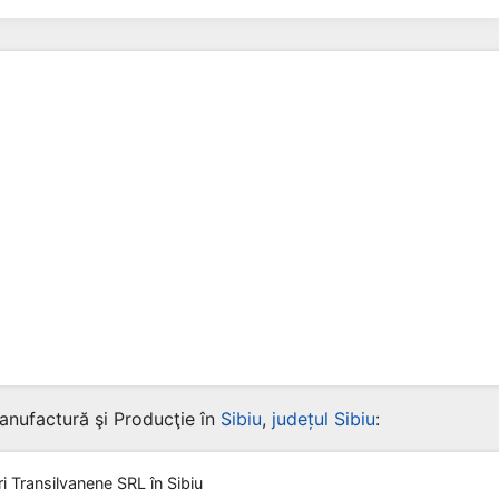
anufactură şi Producţie în
Sibiu
,
județul Sibiu
:
ri Transilvanene SRL
în Sibiu