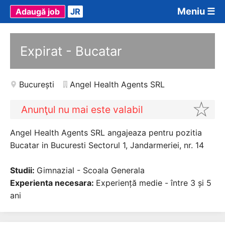
Meniu ☰
Adaugă job
JR
Expirat - Bucatar
București
Angel Health Agents SRL
Anunţul nu mai este valabil
Angel Health Agents SRL angajeaza pentru pozitia
Bucatar in Bucuresti Sectorul 1, Jandarmeriei, nr. 14
Studii:
Gimnazial - Scoala Generala
Experienta necesara:
Experiență medie - între 3 și 5
ani