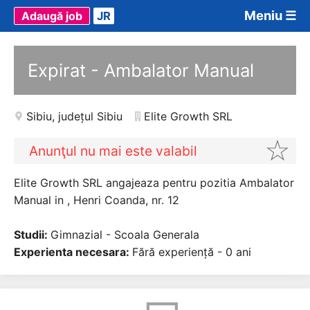
Meniu ☰
Adaugă job
JR
Expirat - Ambalator Manual
Sibiu
,
județul Sibiu
Elite Growth SRL
Anunţul nu mai este valabil
Elite Growth SRL angajeaza pentru pozitia Ambalator
Manual in , Henri Coanda, nr. 12
Studii:
Gimnazial - Scoala Generala
Experienta necesara:
Fără experiență - 0 ani