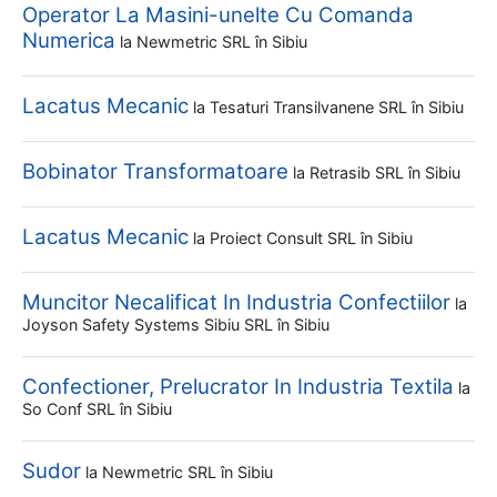
Operator La Masini-unelte Cu Comanda
Numerica
la
Newmetric SRL
în Sibiu
Lacatus Mecanic
la
Tesaturi Transilvanene SRL
în Sibiu
Bobinator Transformatoare
la
Retrasib SRL
în Sibiu
Lacatus Mecanic
la
Proiect Consult SRL
în Sibiu
Muncitor Necalificat In Industria Confectiilor
la
Joyson Safety Systems Sibiu SRL
în Sibiu
Confectioner, Prelucrator In Industria Textila
la
So Conf SRL
în Sibiu
Sudor
la
Newmetric SRL
în Sibiu