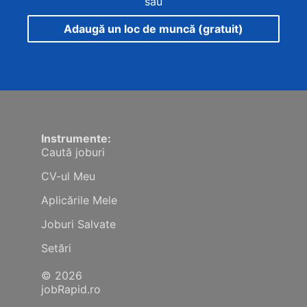
sau
Adaugă un loc de muncă (gratuit)
Instrumente:
Caută joburi
CV-ul Meu
Aplicările Mele
Joburi Salvate
Setări
© 2026
jobRapid.ro