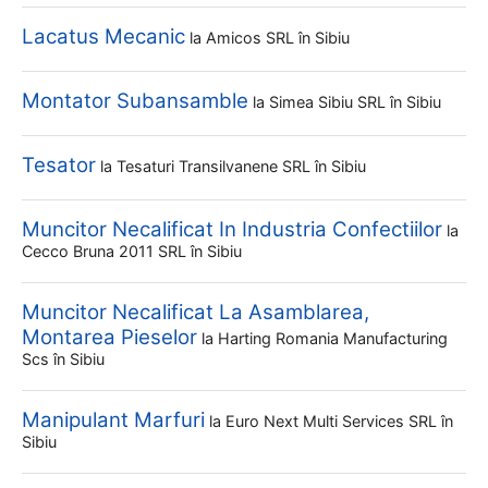
Lacatus Mecanic
la
Amicos SRL
în Sibiu
Montator Subansamble
la
Simea Sibiu SRL
în Sibiu
Tesator
la
Tesaturi Transilvanene SRL
în Sibiu
Muncitor Necalificat In Industria Confectiilor
la
Cecco Bruna 2011 SRL
în Sibiu
Muncitor Necalificat La Asamblarea,
Montarea Pieselor
la
Harting Romania Manufacturing
Scs
în Sibiu
Manipulant Marfuri
la
Euro Next Multi Services SRL
în
Sibiu