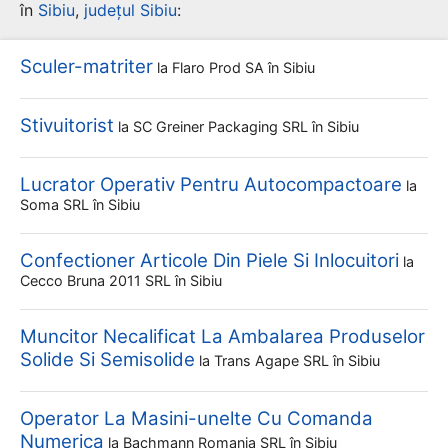
în
Sibiu
,
județul Sibiu
:
Sculer-matriter
la
Flaro Prod SA
în Sibiu
Stivuitorist
la
SC Greiner Packaging SRL
în Sibiu
Lucrator Operativ Pentru Autocompactoare
la
Soma SRL
în Sibiu
Confectioner Articole Din Piele Si Inlocuitori
la
Cecco Bruna 2011 SRL
în Sibiu
Muncitor Necalificat La Ambalarea Produselor
Solide Si Semisolide
la
Trans Agape SRL
în Sibiu
Operator La Masini-unelte Cu Comanda
Numerica
la
Bachmann Romania SRL
în Sibiu