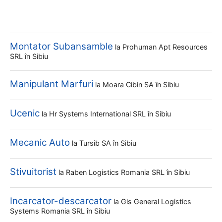
Montator Subansamble
la
Prohuman Apt Resources
SRL
în Sibiu
Manipulant Marfuri
la
Moara Cibin SA
în Sibiu
Ucenic
la
Hr Systems International SRL
în Sibiu
Mecanic Auto
la
Tursib SA
în Sibiu
Stivuitorist
la
Raben Logistics Romania SRL
în Sibiu
Incarcator-descarcator
la
Gls General Logistics
Systems Romania SRL
în Sibiu