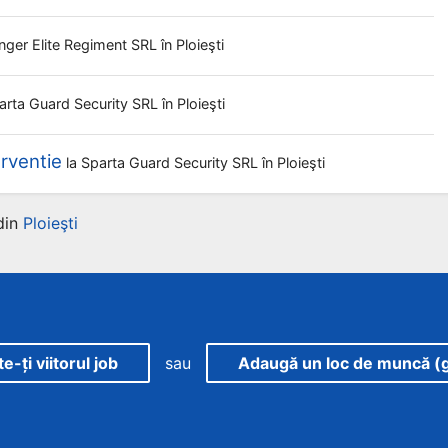
nger Elite Regiment SRL
în Ploieşti
arta Guard Security SRL
în Ploieşti
rventie
la
Sparta Guard Security SRL
în Ploieşti
din
Ploieşti
-ți viitorul job
sau
Adaugă un loc de muncă (g