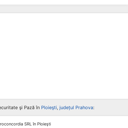
curitate şi Pază în
Ploieşti
,
județul Prahova
:
roconcordia SRL
în Ploieşti