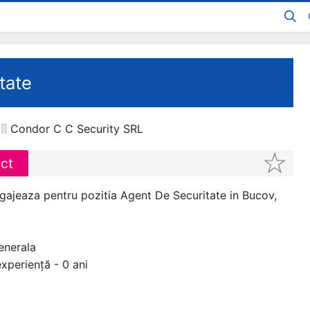
tate
Condor C C Security SRL
act
ajeaza pentru pozitia Agent De Securitate in Bucov,
enerala
xperiență - 0 ani