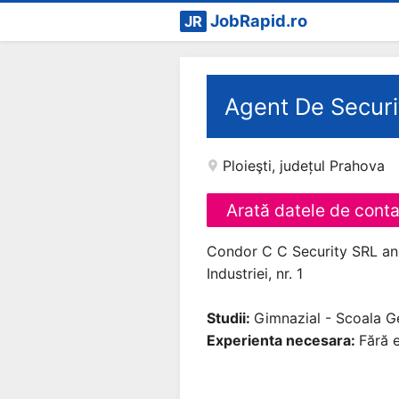
JobRapid.ro
JR
Agent De Securi
Ploieşti
,
județul Prahova
Arată datele de cont
Condor C C Security SRL ang
Industriei, nr. 1
Studii:
Gimnazial - Scoala G
Experienta necesara:
Fără e