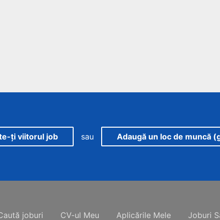
-ți viitorul job
sau
Adaugă un loc de muncă (g
Caută joburi
CV-ul Meu
Aplicările Mele
Joburi S