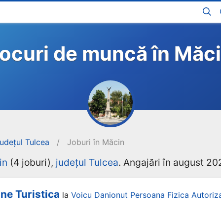
ocuri de muncă în Măc
județul Tulcea
/
Joburi în Măcin
in
(4 joburi),
județul Tulcea
. Angajări în august 20
ne Turistica
la
Voicu Danionut Persoana Fizica Autoriz