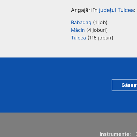
Angajări în
județul Tulcea
:
Babadag
(1 job)
Măcin
(4 joburi)
Tulcea
(116 joburi)
Găsește
Instrumente: