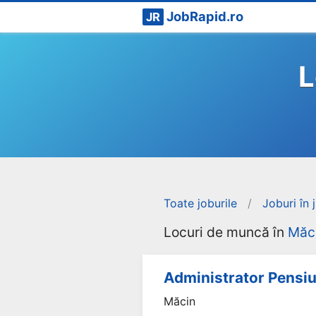
JobRapid.ro
JR
L
Toate joburile
/
Joburi în 
Locuri de muncă în
Măc
Administrator Pensiu
Măcin