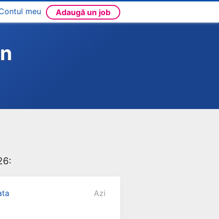
Contul meu
Adaugă un job
in
26:
ata
Azi