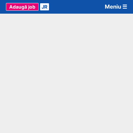
Meniu ☰
Adaugă job
JR